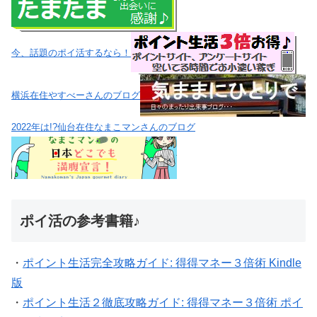
今、話題のポイ活するなら！
横浜在住やすべーさんのブログ
2022年は!?仙台在住なまこマンさんのブログ
ポイ活の参考書籍♪
・
ポイント生活完全攻略ガイド: 得得マネー３倍術 Kindle
版
・
ポイント生活２徹底攻略ガイド: 得得マネー３倍術 ポイ