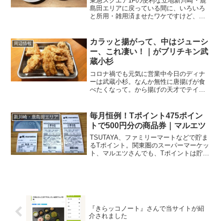
東急スクエア1Fの便利な立地新川崎・鹿
島田エリアに戻っている間に、いろいろ
と所用・雑用済ませたワケですけど、そ
んなこんなで武蔵小杉に行きました。ち
ょうど時間がランチタイムでしたので、
お昼を取ることに。向かいました先は、
カラッと揚がって、中はジューシ
周辺情報
JR南武線と東急東横線...
ー、これ凄い！｜がブリチキン武
蔵小杉
コロナ禍でも元気に営業中今日のディナ
ーは武蔵小杉。なんか無性に唐揚げが食
べたくなって。から揚げの天才でテイク
アウトも考えましたが、今日はイートイ
ンで。JR南武線・東急東横線の武蔵小杉
駅、北口のバスロータリーを抜けて、東
毎月恒例！Tポイント475ポイン
新川崎・鹿島田エリア
横線のガードをくぐり、...
トで500円分の商品券｜マルエツ
TSUTAYA、ファミリーマートなどで貯ま
るTポイント。関東圏のスーパーマーケッ
ト、マルエツさんでも、Tポイントは貯ま
る＆使えます。そんなマルエツさんで
時々やってくれるのが、このお得なキャ
ンペーン。マルエツ｜毎月恒例 475ポイ
ント交換企画...
『きらッコノート』さんで当サイトが紹
介されました