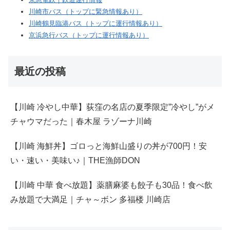
川崎市バス（トップに緊急情報あり）
川崎鶴見臨港バス（トップに運行情報あり）
京浜急行バス（トップに運行情報あり）
最近の投稿
【川崎 冷やし中華】荻窪の名店の夏季限定”冷やし”がメ
チャウマだった｜春木屋 ラゾーナ川崎
【川崎 海鮮丼】ゴロっと海鮮山盛りの丼が700円！安
い・速い・美味い♪｜THE漁師DON
【川崎 中華 食べ放題】薬膳麻婆も餃子も30品！食べ飲
み放題で大満足｜チャ～ボン 多福楼 川崎店