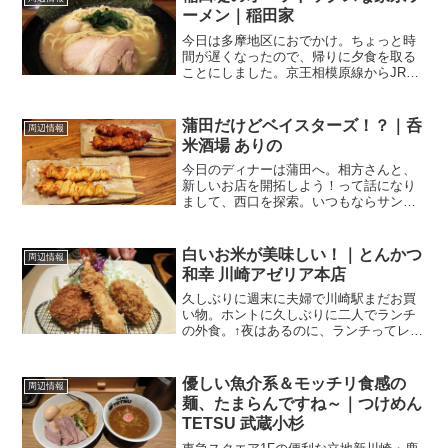
ーメン｜稲田家
今日は多摩地区におでかけ。ちょっと時
間が遅くなったので、帰りに夕食を取る
ことにしました。京王相模原線からJR南
武線の乗換駅の稲田堤。乗り換えとは言
っても、少し離れていますよね。歩いて
10分くらい。この両駅の間にあるの
蒲田だけどベイスターズ！？｜呑
周辺情報
が．．．稲田家 さんやき...
米酒場 ありの
今日のディナーは蒲田へ。相方さんと、
新しいお店を開拓しよう！って話になり
まして、西口を探索。いつもならサンロ
ード・サンライズ商店街辺りを歩くとこ
ろを、あまり言ったことの無い、西口で
もサンライズと反対側に行ってみまし
白いお米が美味しい！｜とんかつ
周辺情報
た。JR＆東急多摩川線・池...
和幸 川崎アゼリア本店
久しぶりに週末に夫婦で川崎駅まだお買
い物。ホントに久しぶりに二人でランチ
の外食。↑夜はあるのに、ランチってレア
なのです、そんな我が家。私達のお気に
入りは、アゼリアのGOURMESSE（グル
メッセ）の真ん中辺り、26番出口の近く
優しい魚介系＆モッチリ食感の
周辺情報
にある．．．と...
麺、たまらんですね～｜つけめん
TETSU 武蔵小杉