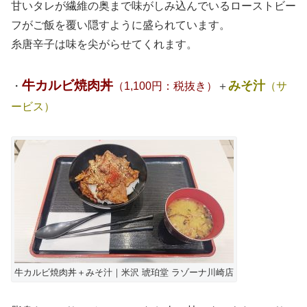
甘いタレが繊維の奥まで味がしみ込んでいるローストビー
フがご飯を覆い隠すように盛られています。
糸唐辛子は味を尖がらせてくれます。
牛カルビ焼肉丼
みそ汁
・
（1,100円：税抜き）
＋
（サ
ービス）
牛カルビ焼肉丼＋みそ汁｜米沢 琥珀堂 ラゾーナ川崎店