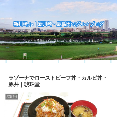
新川崎.jp｜新川崎・鹿島田のグルメブログ
“ちゃんと美味しい”お店を中心に食べ歩いています
ラゾーナでローストビーフ丼・カルビ丼・
豚丼｜琥珀堂
周辺情報