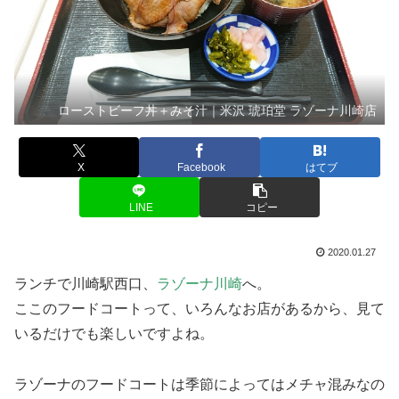
ローストビーフ丼＋みそ汁｜米沢 琥珀堂 ラゾーナ川崎店
X
Facebook
はてブ
LINE
コピー
2020.01.27
ランチで川崎駅西口、
ラゾーナ川崎
へ。
ここのフードコートって、いろんなお店があるから、見て
いるだけでも楽しいですよね。
ラゾーナのフードコートは季節によってはメチャ混みなの