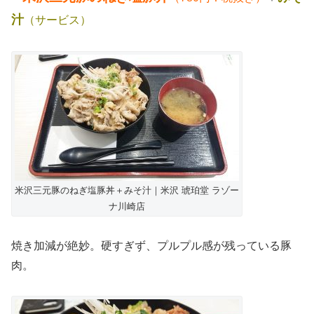
汁
（サービス）
米沢三元豚のねぎ塩豚丼＋みそ汁｜米沢 琥珀堂 ラゾー
ナ川崎店
焼き加減が絶妙。硬すぎず、プルプル感が残っている豚
肉。