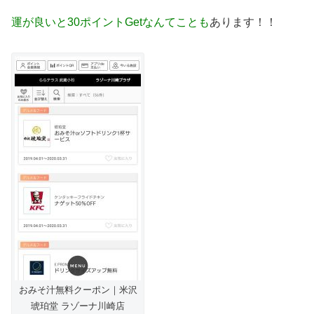
運が良いと30ポイントGetなんてことも
あります！！
おみそ汁無料クーポン｜米沢
琥珀堂 ラゾーナ川崎店