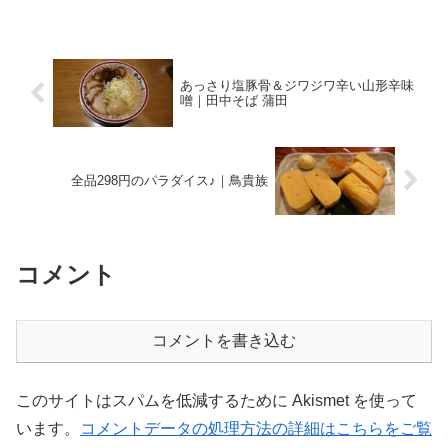
か食べられない！久しぶりに、銀座にや
ってきました。地味な（なんて言ったら
怒られちゃいますが）交...
あっさり塩豚骨＆ジワジワ辛い山形辛味
噌｜田中そば 蒲田
全品298円のパラダイス♪｜鳥貴族
コメント
コメントを書き込む
このサイトはスパムを低減するために Akismet を使って
います。
コメントデータの処理方法の詳細はこちらをご覧