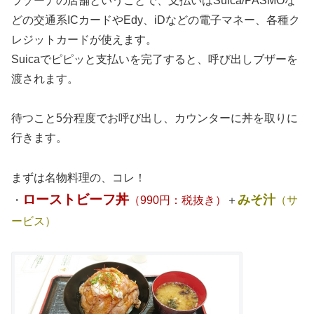
ラゾーナの店舗ということで、支払いはSuica/PASMOな
どの交通系ICカードやEdy、iDなどの電子マネー、各種ク
レジットカードが使えます。
Suicaでピピッと支払いを完了すると、呼び出しブザーを
渡されます。
待つこと5分程度でお呼び出し、カウンターに丼を取りに
行きます。
まずは名物料理の、コレ！
ローストビーフ丼
みそ汁
・
（990円：税抜き）
＋
（サ
ービス）