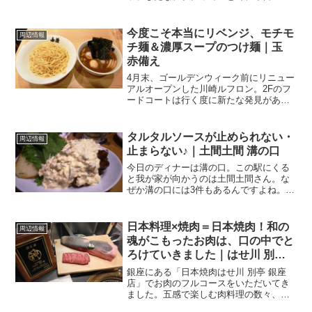
ンチもラーメン。いえね、中華系って、
全体的にスピード速いところが多いの
で、外回りのお仕事の時に何かと助かる
今度こそ本当にリベンジ、モチモ
周辺情報
んですよね。で、本日向かいまし...
チ麺＆濃厚スープのつけ麺｜玉
赤備え
4月末、ゴールデンウィーク前にリニュー
アルオープンした川崎ルフロン。2Fのフ
ードコートは行く度に新たな発見があっ
て、楽しいです♪でも、チョッピリ残念だ
ったのは．．．せっかく川崎のつけ麺の
名店、玉さんがお店を出していたという
タルタルソースが止められない・
周辺情報
のに、なんかイマヒ...
止まらない♪｜土間土間 溝の口
今日のディナーは溝の口。この駅にくる
と我が家が向かうのは土間土間さん。な
ぜか溝の口には3件もあるんですよね。
で、本日向かいましたのは、東急田園都
市線の線路近にある．．．土間土間 溝の
口店 さん東急溝の口駅、JR南武線の武蔵
日本料理×焼肉＝日本焼肉！和の
周辺情報
溝ノ口駅、どちらか...
魂がこもったお肉は、口の中でと
ろけていきました｜はせ川 別亭
銀座
銀座にある「日本焼肉はせ川 別亭 銀座
店」でお肉のフルコースをいただいてき
ました。五感で楽しむ肉料理の数々、恐
れ入りました～。素材に厳選、ここでし