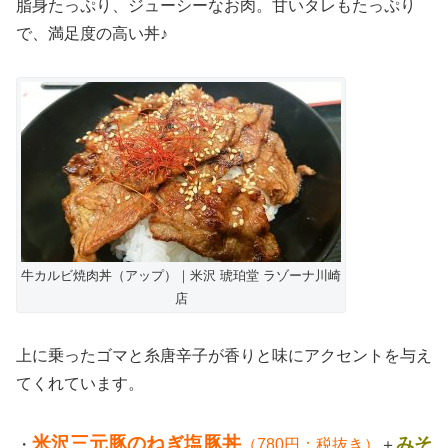
脂身たっぷり、ジューシーなお肉。甘いタレもたっぷり
で、満足度の高い丼♪
牛カルビ焼肉丼（アップ）｜米沢 琥珀堂 ラゾーナ川崎
店
上に乗ったゴマと糸唐辛子が香りと味にアクセントを与え
てくれています。
米沢三元豚のねぎ塩豚丼
みそ
・
（780円：税抜き）
＋