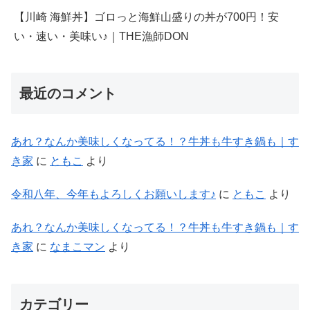
【川崎 海鮮丼】ゴロっと海鮮山盛りの丼が700円！安
い・速い・美味い♪｜THE漁師DON
最近のコメント
あれ？なんか美味しくなってる！？牛丼も牛すき鍋も｜す
き家
に
ともこ
より
令和八年、今年もよろしくお願いします♪
に
ともこ
より
あれ？なんか美味しくなってる！？牛丼も牛すき鍋も｜す
き家
に
なまこマン
より
カテゴリー