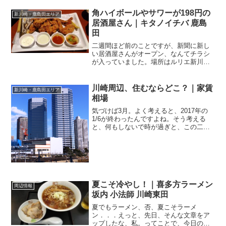
角ハイボールやサワーが198円の
新川崎・鹿島田エリア
居酒屋さん｜キタノイチバ 鹿島
田
二週間ほど前のことですが、新聞に新し
い居酒屋さんがオープン、なんてチラシ
が入っていました。場所はルリエ新川崎
の2F。モンテローザ系の居酒屋さんらし
い．．．あれ？確かルリエ新川崎にはモ
ンテローザ系の千年の宴が入っていた
川崎周辺、住むならどこ？｜家賃
新川崎・鹿島田エリア
筈．．．まーいーや、行け...
相場
気づけば3月。よく考えると、2017年の
1/6が終わったんですよね。そう考える
と、何もしないで時が過ぎと、この二か
月の自分にゾッとしますさてさてこの時
期、引っ越しシーズンです。進学、就
職、転職、転勤...などなど、様々な理由
で家を移る方も多...
夏こそ冷やし！｜喜多方ラーメン
周辺情報
坂内 小法師 川崎東田
夏でもラーメン、否、夏こそラーメ
ン．．．えっと、先日、そんな文章をア
ップしたな、私。ってことで、今日のラ