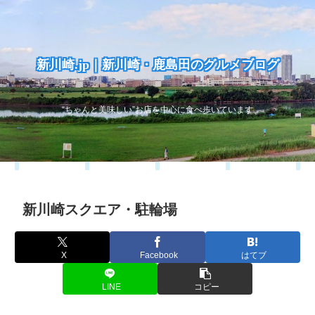
新川崎.jp｜新川崎・鹿島田のグルメブログ
“ちゃんと美味しい”お店を中心に食べ歩いています
新川崎スクエア・駐輪場
X
Facebook
はてブ
LINE
コピー