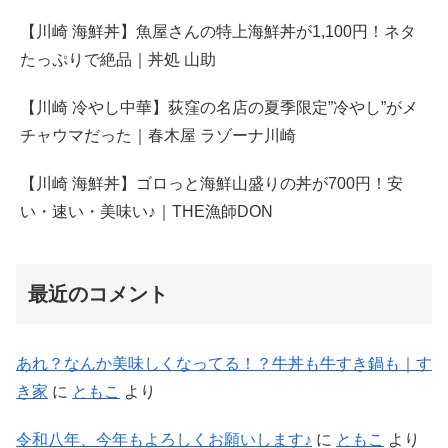
【川崎 海鮮丼】魚屋さんの特上海鮮丼が1,100円！ネタ
たっぷりで絶品｜丼処 山助
【川崎 冷やし中華】荻窪の名店の夏季限定”冷やし”がメ
チャウマだった｜春木屋 ラゾーナ川崎
【川崎 海鮮丼】ゴロっと海鮮山盛りの丼が700円！安
い・速い・美味い♪｜THE漁師DON
最近のコメント
あれ？なんか美味しくなってる！？牛丼も牛すき鍋も｜す
き家
に
ともこ
より
令和八年、今年もよろしくお願いします♪
に
ともこ
より