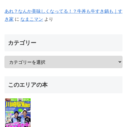
あれ？なんか美味しくなってる！？牛丼も牛すき鍋も｜す
き家
に
なまこマン
より
カテゴリー
このエリアの本