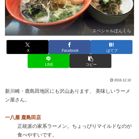
スペシャルぼんくら
X
Facebook
はてブ
LINE
コピー
2016.12.10
新川崎・鹿島田地区にも沢山あります、 美味しいラーメ
ン屋さん。
一八屋 鹿島田店
正統派の家系ラーメン。ちょっぴりマイルドなのが
食べやすいです。