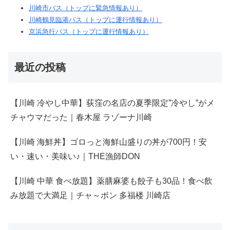
川崎市バス（トップに緊急情報あり）
川崎鶴見臨港バス（トップに運行情報あり）
京浜急行バス（トップに運行情報あり）
最近の投稿
【川崎 冷やし中華】荻窪の名店の夏季限定”冷やし”がメ
チャウマだった｜春木屋 ラゾーナ川崎
【川崎 海鮮丼】ゴロっと海鮮山盛りの丼が700円！安
い・速い・美味い♪｜THE漁師DON
【川崎 中華 食べ放題】薬膳麻婆も餃子も30品！食べ飲
み放題で大満足｜チャ～ボン 多福楼 川崎店