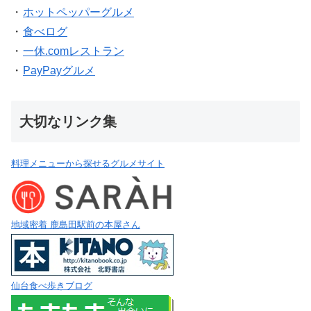
・
ホットペッパーグルメ
・
食べログ
・
一休.comレストラン
・
PayPayグルメ
大切なリンク集
料理メニューから探せるグルメサイト
地域密着 鹿島田駅前の本屋さん
仙台食べ歩きブログ