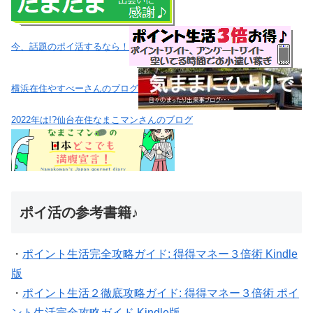
今、話題のポイ活するなら！
横浜在住やすべーさんのブログ
2022年は!?仙台在住なまこマンさんのブログ
ポイ活の参考書籍♪
・
ポイント生活完全攻略ガイド: 得得マネー３倍術 Kindle
版
・
ポイント生活２徹底攻略ガイド: 得得マネー３倍術 ポイ
ント生活完全攻略ガイド Kindle版