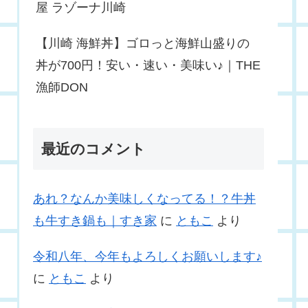
屋 ラゾーナ川崎
【川崎 海鮮丼】ゴロっと海鮮山盛りの
丼が700円！安い・速い・美味い♪｜THE
漁師DON
最近のコメント
あれ？なんか美味しくなってる！？牛丼
も牛すき鍋も｜すき家
に
ともこ
より
令和八年、今年もよろしくお願いします♪
に
ともこ
より