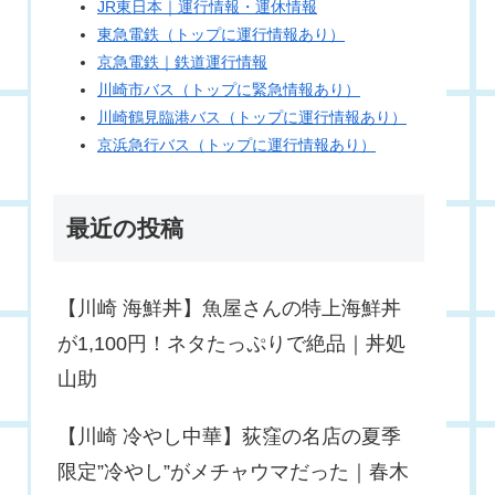
JR東日本｜運行情報・運休情報
東急電鉄（トップに運行情報あり）
京急電鉄｜鉄道運行情報
川崎市バス（トップに緊急情報あり）
川崎鶴見臨港バス（トップに運行情報あり）
京浜急行バス（トップに運行情報あり）
最近の投稿
【川崎 海鮮丼】魚屋さんの特上海鮮丼
が1,100円！ネタたっぷりで絶品｜丼処
山助
【川崎 冷やし中華】荻窪の名店の夏季
限定”冷やし”がメチャウマだった｜春木