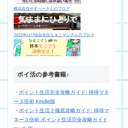
横浜在住やすべーさんのブログ
2022年は!?仙台在住なまこマンさんのブログ
ポイ活の参考書籍♪
・
ポイント生活完全攻略ガイド: 得得マネ
ー３倍術 Kindle版
・
ポイント生活２徹底攻略ガイド: 得得マ
ネー３倍術 ポイント生活完全攻略ガイド