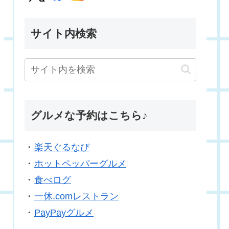
サイト内検索
グルメな予約はこちら♪
・
楽天ぐるなび
・
ホットペッパーグルメ
・
食べログ
・
一休.comレストラン
・
PayPayグルメ