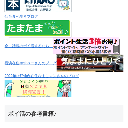
仙台食べ歩きブログ
今、話題のポイ活するなら！
横浜在住やすべーさんのブログ
2022年は!?仙台在住なまこマンさんのブログ
ポイ活の参考書籍♪