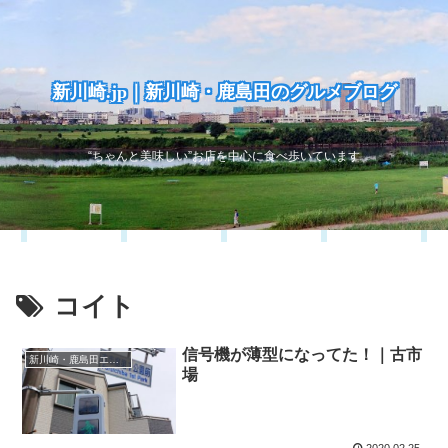
新川崎.jp｜新川崎・鹿島田のグルメブログ
“ちゃんと美味しい”お店を中心に食べ歩いています
コイト
信号機が薄型になってた！｜古市
新川崎・鹿島田エリア
場