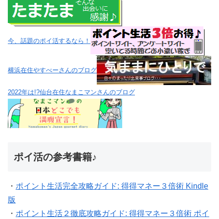
今、話題のポイ活するなら！
横浜在住やすべーさんのブログ
2022年は!?仙台在住なまこマンさんのブログ
ポイ活の参考書籍♪
・
ポイント生活完全攻略ガイド: 得得マネー３倍術 Kindle
版
・
ポイント生活２徹底攻略ガイド: 得得マネー３倍術 ポイ