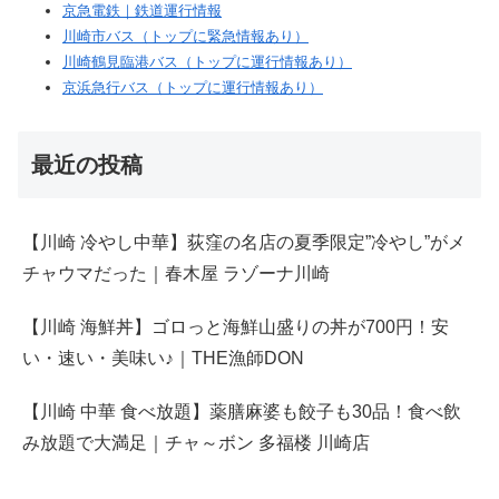
京急電鉄｜鉄道運行情報
川崎市バス（トップに緊急情報あり）
川崎鶴見臨港バス（トップに運行情報あり）
京浜急行バス（トップに運行情報あり）
最近の投稿
【川崎 冷やし中華】荻窪の名店の夏季限定”冷やし”がメ
チャウマだった｜春木屋 ラゾーナ川崎
【川崎 海鮮丼】ゴロっと海鮮山盛りの丼が700円！安
い・速い・美味い♪｜THE漁師DON
【川崎 中華 食べ放題】薬膳麻婆も餃子も30品！食べ飲
み放題で大満足｜チャ～ボン 多福楼 川崎店