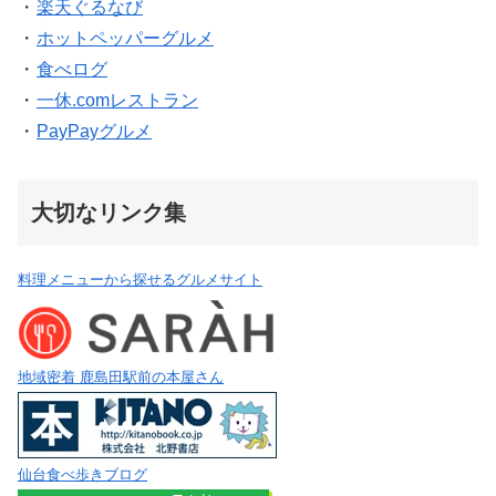
・
楽天ぐるなび
・
ホットペッパーグルメ
・
食べログ
・
一休.comレストラン
・
PayPayグルメ
大切なリンク集
料理メニューから探せるグルメサイト
地域密着 鹿島田駅前の本屋さん
仙台食べ歩きブログ