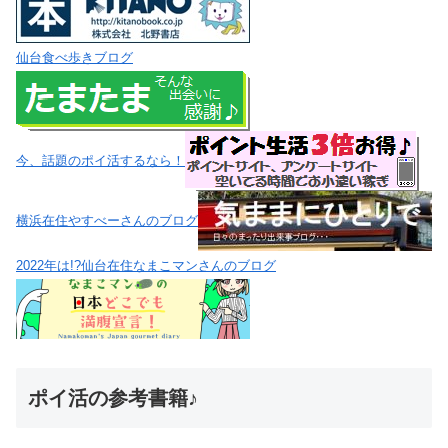
仙台食べ歩きブログ
今、話題のポイ活するなら！
横浜在住やすべーさんのブログ
2022年は!?仙台在住なまこマンさんのブログ
ポイ活の参考書籍♪