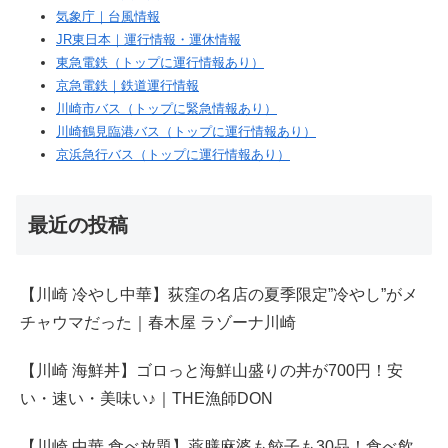
気象庁｜台風情報
JR東日本｜運行情報・運休情報
東急電鉄（トップに運行情報あり）
京急電鉄｜鉄道運行情報
川崎市バス（トップに緊急情報あり）
川崎鶴見臨港バス（トップに運行情報あり）
京浜急行バス（トップに運行情報あり）
最近の投稿
【川崎 冷やし中華】荻窪の名店の夏季限定”冷やし”がメ
チャウマだった｜春木屋 ラゾーナ川崎
【川崎 海鮮丼】ゴロっと海鮮山盛りの丼が700円！安
い・速い・美味い♪｜THE漁師DON
【川崎 中華 食べ放題】薬膳麻婆も餃子も30品！食べ飲