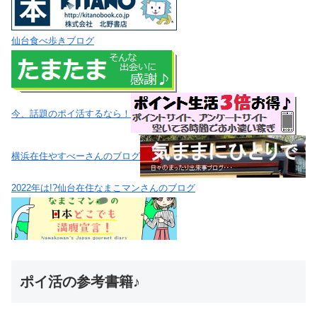
仙台食べ歩きブログ
今、話題のポイ活するなら！
横浜在住やすべーさんのブログ
2022年は!?仙台在住なまこマンさんのブログ
ポイ活の参考書籍♪