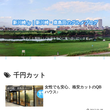
新川崎.jp｜新川崎・鹿島田のグルメブログ
“ちゃんと美味しい”お店を中心に食べ歩いています
千円カット
女性でも安心、格安カットのQB
新川崎・鹿島田エリア
ハウス♪