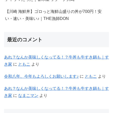
【川崎 海鮮丼】ゴロっと海鮮山盛りの丼が700円！安
い・速い・美味い♪｜THE漁師DON
最近のコメント
あれ？なんか美味しくなってる！？牛丼も牛すき鍋も｜す
き家
に
ともこ
より
令和八年、今年もよろしくお願いします♪
に
ともこ
より
あれ？なんか美味しくなってる！？牛丼も牛すき鍋も｜す
き家
に
なまこマン
より