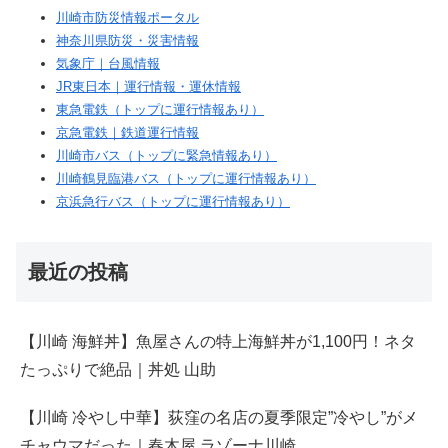
川崎市防災情報ポータル
神奈川県防災・災害情報
気象庁｜台風情報
JR東日本｜運行情報・運休情報
東急電鉄（トップに運行情報あり）
京急電鉄｜鉄道運行情報
川崎市バス（トップに緊急情報あり）
川崎鶴見臨港バス（トップに運行情報あり）
京浜急行バス（トップに運行情報あり）
最近の投稿
【川崎 海鮮丼】魚屋さんの特上海鮮丼が1,100円！ネタ
たっぷりで絶品｜丼処 山助
【川崎 冷やし中華】荻窪の名店の夏季限定”冷やし”がメ
チャウマだった｜春木屋 ラゾーナ川崎