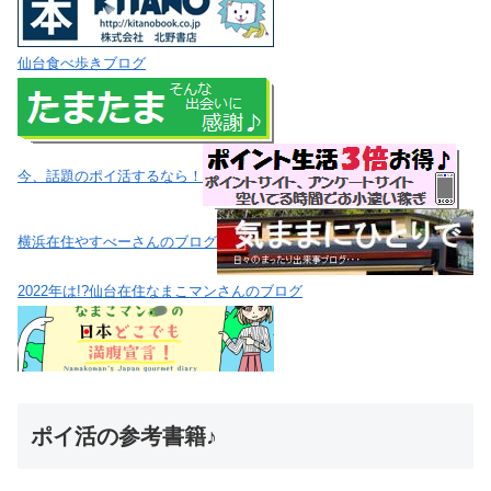
仙台食べ歩きブログ
今、話題のポイ活するなら！
横浜在住やすべーさんのブログ
2022年は!?仙台在住なまこマンさんのブログ
ポイ活の参考書籍♪