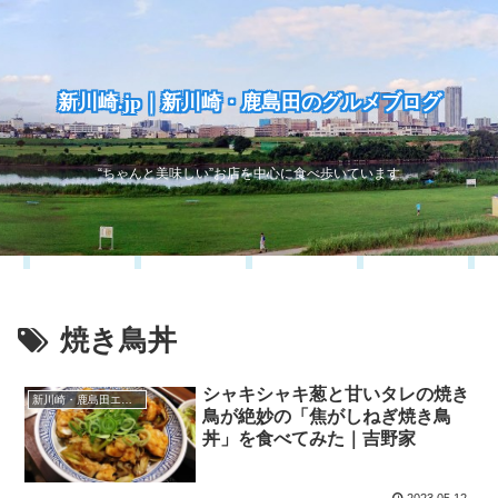
新川崎.jp｜新川崎・鹿島田のグルメブログ
“ちゃんと美味しい”お店を中心に食べ歩いています
焼き鳥丼
シャキシャキ葱と甘いタレの焼き
新川崎・鹿島田エリア
鳥が絶妙の「焦がしねぎ焼き鳥
丼」を食べてみた｜吉野家