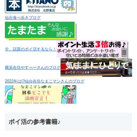
仙台食べ歩きブログ
今、話題のポイ活するなら！
横浜在住やすべーさんのブログ
2022年は!?仙台在住なまこマンさんのブログ
ポイ活の参考書籍♪