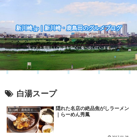
新川崎.jp｜新川崎・鹿島田のグルメブログ
“ちゃんと美味しい”お店を中心に食べ歩いています
白湯スープ
隠れた名店の絶品焦がしラーメン
新川崎・鹿島田エリア
｜らーめん秀鳳