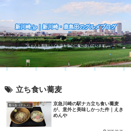
新川崎.jp｜新川崎・鹿島田のグルメブログ
“ちゃんと美味しい”お店を中心に食べ歩いています
立ち食い蕎麦
京急川崎の駅ナカ立ち食い蕎麦
食べる（グルメ）
が、意外と美味しかった件｜えき
めんや