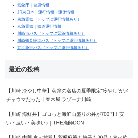
気象庁｜台風情報
JR東日本｜運行情報・運休情報
東急電鉄（トップに運行情報あり）
京急電鉄｜鉄道運行情報
川崎市バス（トップに緊急情報あり）
川崎鶴見臨港バス（トップに運行情報あり）
京浜急行バス（トップに運行情報あり）
最近の投稿
【川崎 冷やし中華】荻窪の名店の夏季限定”冷やし”がメ
チャウマだった｜春木屋 ラゾーナ川崎
【川崎 海鮮丼】ゴロっと海鮮山盛りの丼が700円！安
い・速い・美味い♪｜THE漁師DON
【川崎 中華 食べ放題】薬膳麻婆も餃子も30品！食べ飲