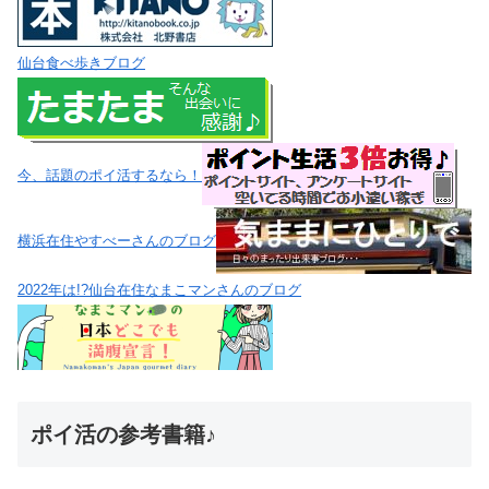
仙台食べ歩きブログ
今、話題のポイ活するなら！
横浜在住やすべーさんのブログ
2022年は!?仙台在住なまこマンさんのブログ
ポイ活の参考書籍♪