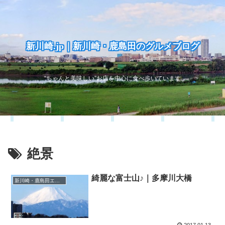
新川崎.jp｜新川崎・鹿島田のグルメブログ
“ちゃんと美味しい”お店を中心に食べ歩いています
絶景
綺麗な富士山♪｜多摩川大橋
新川崎・鹿島田エリア