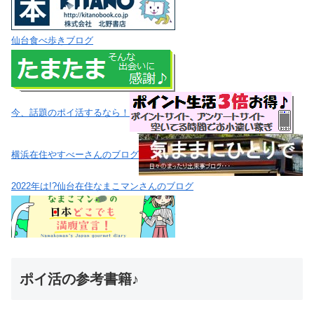
仙台食べ歩きブログ
今、話題のポイ活するなら！
横浜在住やすべーさんのブログ
2022年は!?仙台在住なまこマンさんのブログ
ポイ活の参考書籍♪