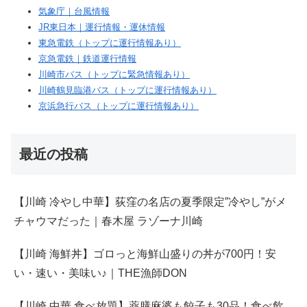
気象庁｜台風情報
JR東日本｜運行情報・運休情報
東急電鉄（トップに運行情報あり）
京急電鉄｜鉄道運行情報
川崎市バス（トップに緊急情報あり）
川崎鶴見臨港バス（トップに運行情報あり）
京浜急行バス（トップに運行情報あり）
最近の投稿
【川崎 冷やし中華】荻窪の名店の夏季限定”冷やし”がメ
チャウマだった｜春木屋 ラゾーナ川崎
【川崎 海鮮丼】ゴロっと海鮮山盛りの丼が700円！安
い・速い・美味い♪｜THE漁師DON
【川崎 中華 食べ放題】薬膳麻婆も餃子も30品！食べ飲