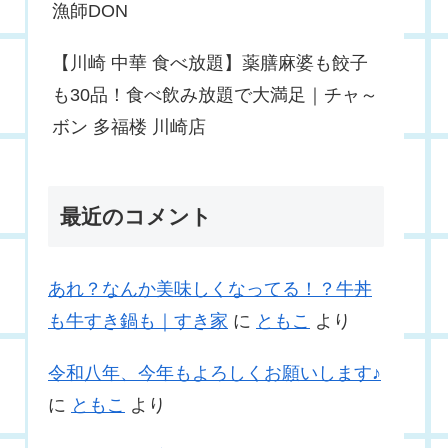
漁師DON
【川崎 中華 食べ放題】薬膳麻婆も餃子
も30品！食べ飲み放題で大満足｜チャ～
ボン 多福楼 川崎店
最近のコメント
あれ？なんか美味しくなってる！？牛丼
も牛すき鍋も｜すき家
に
ともこ
より
令和八年、今年もよろしくお願いします♪
に
ともこ
より