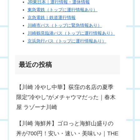
JR東日本｜運行情報・運休情報
東急電鉄（トップに運行情報あり）
京急電鉄｜鉄道運行情報
川崎市バス（トップに緊急情報あり）
川崎鶴見臨港バス（トップに運行情報あり）
京浜急行バス（トップに運行情報あり）
最近の投稿
【川崎 冷やし中華】荻窪の名店の夏季
限定”冷やし”がメチャウマだった｜春木
屋 ラゾーナ川崎
【川崎 海鮮丼】ゴロっと海鮮山盛りの
丼が700円！安い・速い・美味い♪｜THE