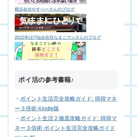
横浜在住やすべーさんのブログ
2022年は!?仙台在住なまこマンさんのブログ
ポイ活の参考書籍♪
・
ポイント生活完全攻略ガイド: 得得マネ
ー３倍術 Kindle版
・
ポイント生活２徹底攻略ガイド: 得得マ
ネー３倍術 ポイント生活完全攻略ガイド