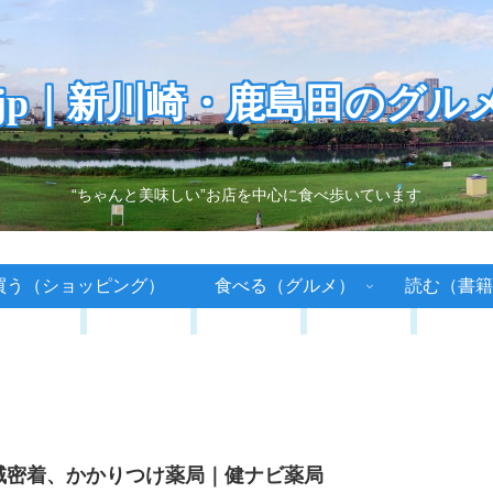
.jp｜新川崎・鹿島田のグル
“ちゃんと美味しい”お店を中心に食べ歩いています
買う（ショッピング）
食べる（グルメ）
読む（書籍
域密着、かかりつけ薬局｜健ナビ薬局