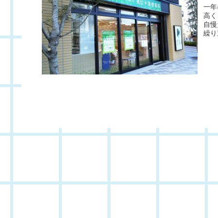
一年
高く
自慢
繰り