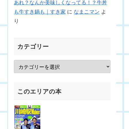
あれ？なんか美味しくなってる！？牛丼
も牛すき鍋も｜すき家
に
なまこマン
よ
り
カテゴリー
このエリアの本