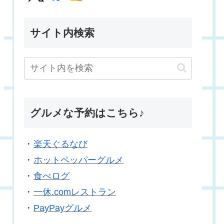
サイト内検索
グルメな予約はこちら♪
・
楽天ぐるなび
・
ホットペッパーグルメ
・
食べログ
・
一休.comレストラン
・
PayPayグルメ