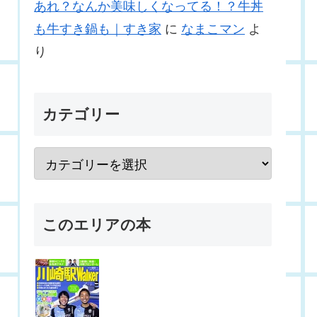
あれ？なんか美味しくなってる！？牛丼
も牛すき鍋も｜すき家
に
なまこマン
よ
り
カテゴリー
このエリアの本