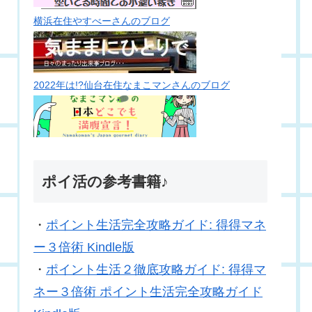
横浜在住やすべーさんのブログ
2022年は!?仙台在住なまこマンさんのブログ
ポイ活の参考書籍♪
・
ポイント生活完全攻略ガイド: 得得マネ
ー３倍術 Kindle版
・
ポイント生活２徹底攻略ガイド: 得得マ
ネー３倍術 ポイント生活完全攻略ガイド