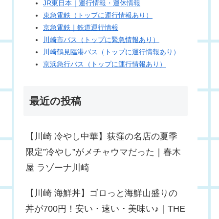
JR東日本｜運行情報・運休情報
東急電鉄（トップに運行情報あり）
京急電鉄｜鉄道運行情報
川崎市バス（トップに緊急情報あり）
川崎鶴見臨港バス（トップに運行情報あり）
京浜急行バス（トップに運行情報あり）
最近の投稿
【川崎 冷やし中華】荻窪の名店の夏季
限定”冷やし”がメチャウマだった｜春木
屋 ラゾーナ川崎
【川崎 海鮮丼】ゴロっと海鮮山盛りの
丼が700円！安い・速い・美味い♪｜THE