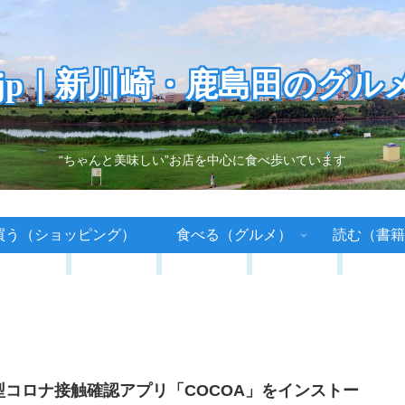
.jp｜新川崎・鹿島田のグル
“ちゃんと美味しい”お店を中心に食べ歩いています
買う（ショッピング）
食べる（グルメ）
読む（書籍
型コロナ接触確認アプリ「COCOA」をインストー