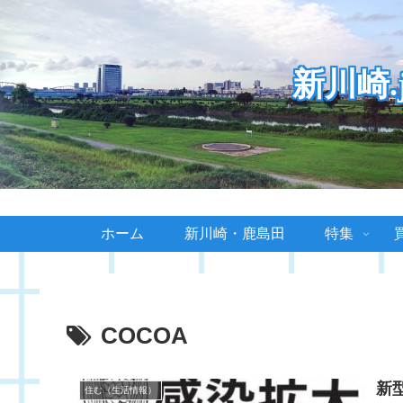
新川崎
ホーム
新川崎・鹿島田
特集
COCOA
新
住む（生活情報）