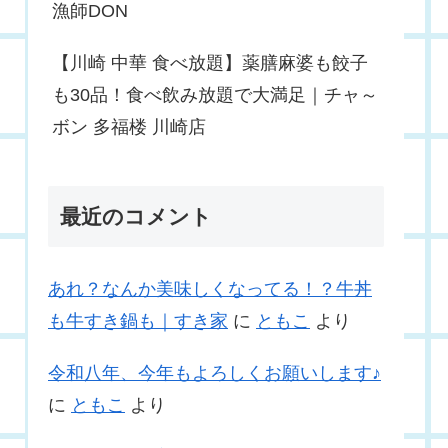
漁師DON
【川崎 中華 食べ放題】薬膳麻婆も餃子
も30品！食べ飲み放題で大満足｜チャ～
ボン 多福楼 川崎店
最近のコメント
あれ？なんか美味しくなってる！？牛丼
も牛すき鍋も｜すき家
に
ともこ
より
令和八年、今年もよろしくお願いします♪
に
ともこ
より