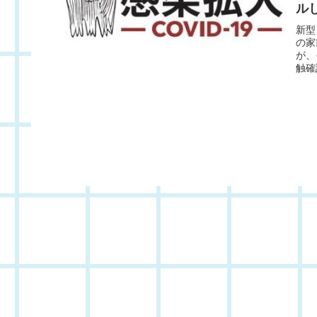
ル
新型
の家
が、
触確