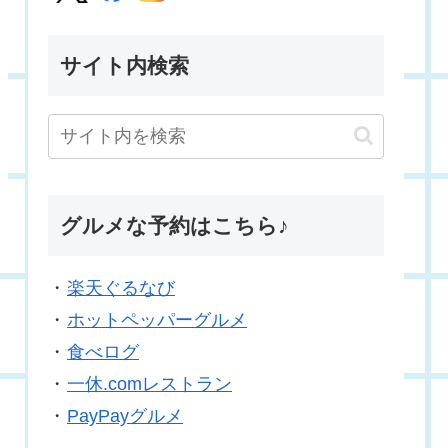
サイト内検索
グルメな予約はこちら♪
・
楽天ぐるなび
・
ホットペッパーグルメ
・
食べログ
・
一休.comレストラン
・
PayPayグルメ