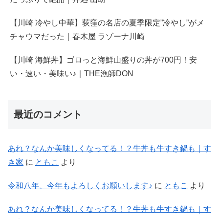
【川崎 冷やし中華】荻窪の名店の夏季限定”冷やし”がメ
チャウマだった｜春木屋 ラゾーナ川崎
【川崎 海鮮丼】ゴロっと海鮮山盛りの丼が700円！安
い・速い・美味い♪｜THE漁師DON
最近のコメント
あれ？なんか美味しくなってる！？牛丼も牛すき鍋も｜す
き家
に
ともこ
より
令和八年、今年もよろしくお願いします♪
に
ともこ
より
あれ？なんか美味しくなってる！？牛丼も牛すき鍋も｜す