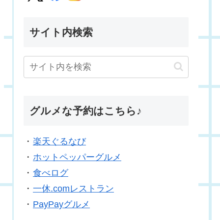
サイト内検索
グルメな予約はこちら♪
・
楽天ぐるなび
・
ホットペッパーグルメ
・
食べログ
・
一休.comレストラン
・
PayPayグルメ