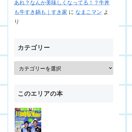
あれ？なんか美味しくなってる！？牛丼
も牛すき鍋も｜すき家
に
なまこマン
よ
り
カテゴリー
このエリアの本