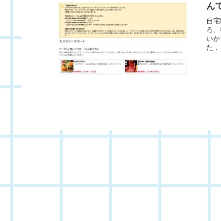
ん
自宅
ろ、
いか
た．