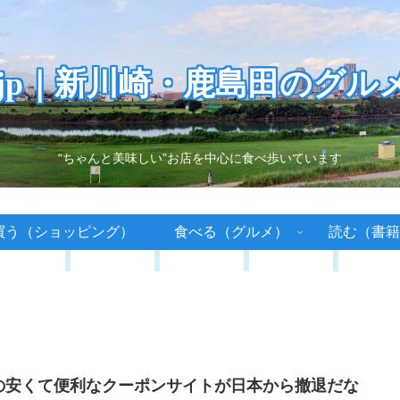
.jp｜新川崎・鹿島田のグル
“ちゃんと美味しい”お店を中心に食べ歩いています
買う（ショッピング）
食べる（グルメ）
読む（書籍
の安くて便利なクーポンサイトが日本から撤退だな