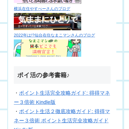
横浜在住やすべーさんのブログ
2022年は!?仙台在住なまこマンさんのブログ
ポイ活の参考書籍♪
・
ポイント生活完全攻略ガイド: 得得マネ
ー３倍術 Kindle版
・
ポイント生活２徹底攻略ガイド: 得得マ
ネー３倍術 ポイント生活完全攻略ガイド