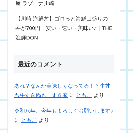
屋 ラゾーナ川崎
【川崎 海鮮丼】ゴロっと海鮮山盛りの
丼が700円！安い・速い・美味い♪｜THE
漁師DON
最近のコメント
あれ？なんか美味しくなってる！？牛丼
も牛すき鍋も｜すき家
に
ともこ
より
令和八年、今年もよろしくお願いします♪
に
ともこ
より