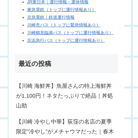
JR東日本｜運行情報・運休情報
東急電鉄（トップに運行情報あり）
京急電鉄｜鉄道運行情報
川崎市バス（トップに緊急情報あり）
川崎鶴見臨港バス（トップに運行情報あり）
京浜急行バス（トップに運行情報あり）
最近の投稿
【川崎 海鮮丼】魚屋さんの特上海鮮丼
が1,100円！ネタたっぷりで絶品｜丼処
山助
【川崎 冷やし中華】荻窪の名店の夏季
限定”冷やし”がメチャウマだった｜春木