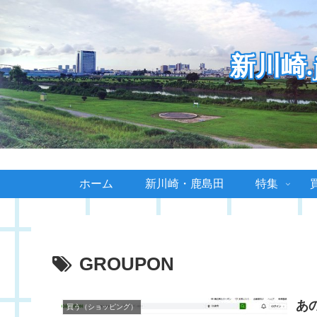
新川崎
ホーム
新川崎・鹿島田
特集
GROUPON
あ
買う（ショッピング）