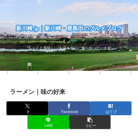
新川崎.jp｜新川崎・鹿島田のグルメブログ
“ちゃんと美味しい”お店を中心に食べ歩いています
ラーメン｜味の好来
X
Facebook
はてブ
LINE
コピー