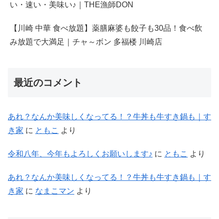
い・速い・美味い♪｜THE漁師DON
【川崎 中華 食べ放題】薬膳麻婆も餃子も30品！食べ飲
み放題で大満足｜チャ～ボン 多福楼 川崎店
最近のコメント
あれ？なんか美味しくなってる！？牛丼も牛すき鍋も｜す
き家
に
ともこ
より
令和八年、今年もよろしくお願いします♪
に
ともこ
より
あれ？なんか美味しくなってる！？牛丼も牛すき鍋も｜す
き家
に
なまこマン
より