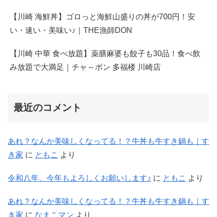
【川崎 海鮮丼】ゴロっと海鮮山盛りの丼が700円！安
い・速い・美味い♪｜THE漁師DON
【川崎 中華 食べ放題】薬膳麻婆も餃子も30品！食べ飲
み放題で大満足｜チャ～ボン 多福楼 川崎店
最近のコメント
あれ？なんか美味しくなってる！？牛丼も牛すき鍋も｜す
き家
に
ともこ
より
令和八年、今年もよろしくお願いします♪
に
ともこ
より
あれ？なんか美味しくなってる！？牛丼も牛すき鍋も｜す
き家
に
なまこマン
より