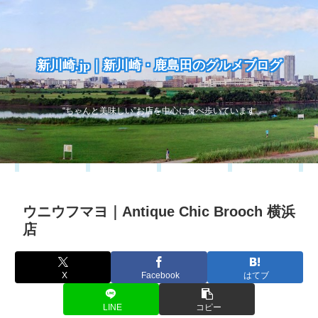
新川崎.jp｜新川崎・鹿島田のグルメブログ
“ちゃんと美味しい”お店を中心に食べ歩いています
ウニウフマヨ｜Antique Chic Brooch 横浜
店
X
Facebook
はてブ
LINE
コピー