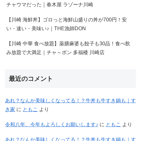
チャウマだった｜春木屋 ラゾーナ川崎
【川崎 海鮮丼】ゴロっと海鮮山盛りの丼が700円！安
い・速い・美味い♪｜THE漁師DON
【川崎 中華 食べ放題】薬膳麻婆も餃子も30品！食べ飲
み放題で大満足｜チャ～ボン 多福楼 川崎店
最近のコメント
あれ？なんか美味しくなってる！？牛丼も牛すき鍋も｜す
き家
に
ともこ
より
令和八年、今年もよろしくお願いします♪
に
ともこ
より
あれ？なんか美味しくなってる！？牛丼も牛すき鍋も｜す