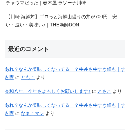
チャウマだった｜春木屋 ラゾーナ川崎
【川崎 海鮮丼】ゴロっと海鮮山盛りの丼が700円！安
い・速い・美味い♪｜THE漁師DON
最近のコメント
あれ？なんか美味しくなってる！？牛丼も牛すき鍋も｜す
き家
に
ともこ
より
令和八年、今年もよろしくお願いします♪
に
ともこ
より
あれ？なんか美味しくなってる！？牛丼も牛すき鍋も｜す
き家
に
なまこマン
より