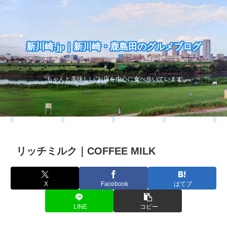
新川崎.jp｜新川崎・鹿島田のグルメブログ
“ちゃんと美味しい”お店を中心に食べ歩いています
リッチミルク｜COFFEE MILK
X
Facebook
はてブ
LINE
コピー