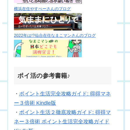
横浜在住やすべーさんのブログ
2022年は!?仙台在住なまこマンさんのブログ
ポイ活の参考書籍♪
・
ポイント生活完全攻略ガイド: 得得マネ
ー３倍術 Kindle版
・
ポイント生活２徹底攻略ガイド: 得得マ
ネー３倍術 ポイント生活完全攻略ガイド