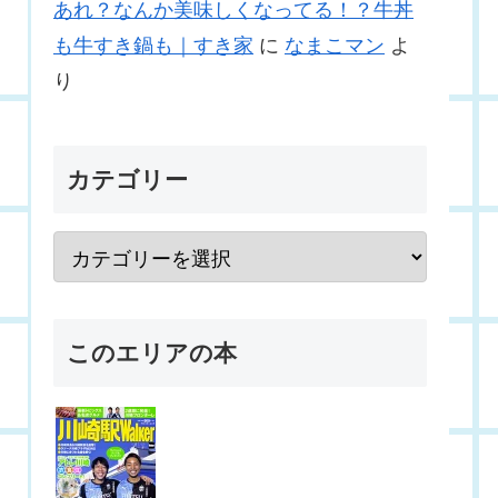
あれ？なんか美味しくなってる！？牛丼
も牛すき鍋も｜すき家
に
なまこマン
よ
り
カテゴリー
このエリアの本