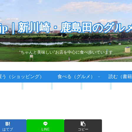
.jp｜新川崎・鹿島田のグル
“ちゃんと美味しい”お店を中心に食べ歩いています
買う（ショッピング）
食べる（グルメ）
読む（書籍
はてブ
LINE
コピー