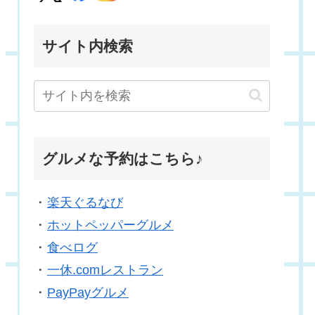
サイト内検索
グルメな予約はこちら♪
・
楽天ぐるなび
・
ホットペッパーグルメ
・
食べログ
・
一休.comレストラン
・
PayPayグルメ