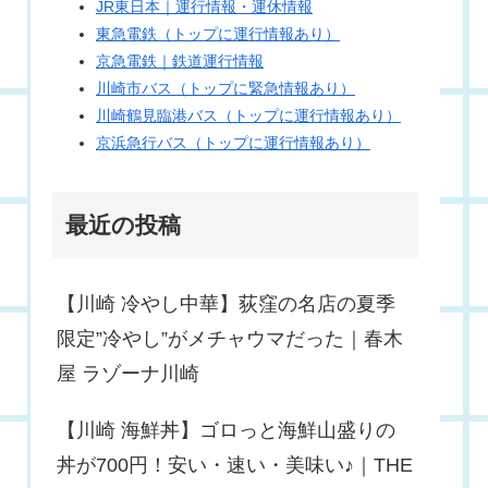
JR東日本｜運行情報・運休情報
東急電鉄（トップに運行情報あり）
京急電鉄｜鉄道運行情報
川崎市バス（トップに緊急情報あり）
川崎鶴見臨港バス（トップに運行情報あり）
京浜急行バス（トップに運行情報あり）
最近の投稿
【川崎 冷やし中華】荻窪の名店の夏季
限定”冷やし”がメチャウマだった｜春木
屋 ラゾーナ川崎
【川崎 海鮮丼】ゴロっと海鮮山盛りの
丼が700円！安い・速い・美味い♪｜THE