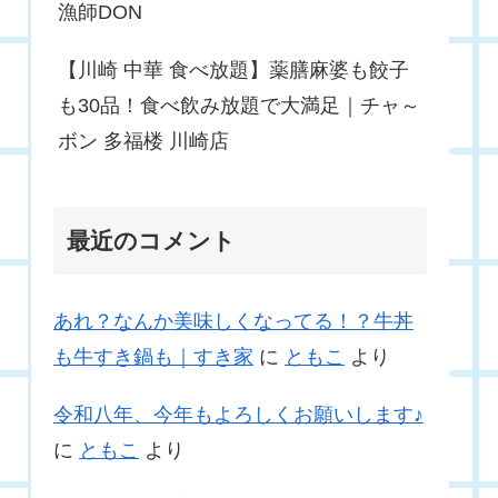
漁師DON
【川崎 中華 食べ放題】薬膳麻婆も餃子
も30品！食べ飲み放題で大満足｜チャ～
ボン 多福楼 川崎店
最近のコメント
あれ？なんか美味しくなってる！？牛丼
も牛すき鍋も｜すき家
に
ともこ
より
令和八年、今年もよろしくお願いします♪
に
ともこ
より