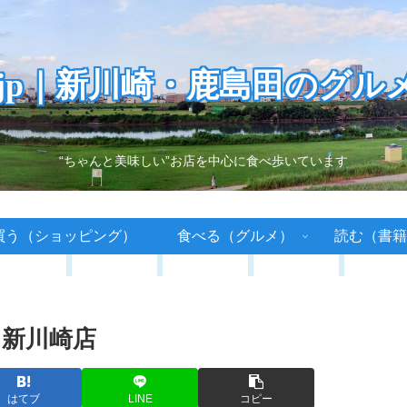
.jp｜新川崎・鹿島田のグル
“ちゃんと美味しい”お店を中心に食べ歩いています
買う（ショッピング）
食べる（グルメ）
読む（書籍
 新川崎店
はてブ
LINE
コピー