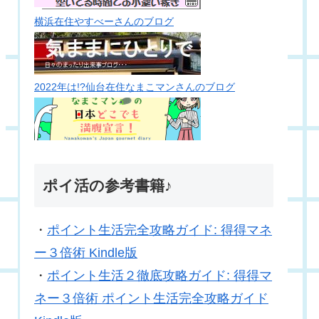
横浜在住やすべーさんのブログ
2022年は!?仙台在住なまこマンさんのブログ
ポイ活の参考書籍♪
・
ポイント生活完全攻略ガイド: 得得マネ
ー３倍術 Kindle版
・
ポイント生活２徹底攻略ガイド: 得得マ
ネー３倍術 ポイント生活完全攻略ガイド