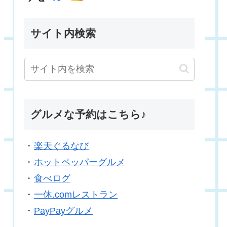
サイト内検索
グルメな予約はこちら♪
・
楽天ぐるなび
・
ホットペッパーグルメ
・
食べログ
・
一休.comレストラン
・
PayPayグルメ