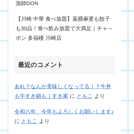
漁師DON
【川崎 中華 食べ放題】薬膳麻婆も餃子
も30品！食べ飲み放題で大満足｜チャ～
ボン 多福楼 川崎店
最近のコメント
あれ？なんか美味しくなってる！？牛丼
も牛すき鍋も｜すき家
に
ともこ
より
令和八年、今年もよろしくお願いします♪
に
ともこ
より