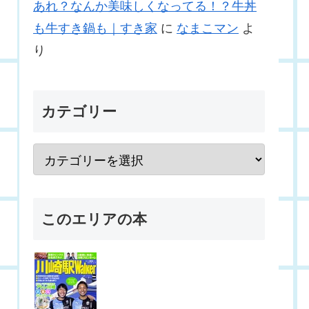
あれ？なんか美味しくなってる！？牛丼
も牛すき鍋も｜すき家
に
なまこマン
よ
り
カテゴリー
このエリアの本