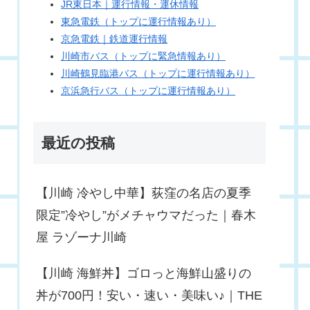
JR東日本｜運行情報・運休情報
東急電鉄（トップに運行情報あり）
京急電鉄｜鉄道運行情報
川崎市バス（トップに緊急情報あり）
川崎鶴見臨港バス（トップに運行情報あり）
京浜急行バス（トップに運行情報あり）
最近の投稿
【川崎 冷やし中華】荻窪の名店の夏季
限定”冷やし”がメチャウマだった｜春木
屋 ラゾーナ川崎
【川崎 海鮮丼】ゴロっと海鮮山盛りの
丼が700円！安い・速い・美味い♪｜THE