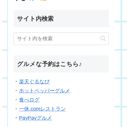
サイト内検索
グルメな予約はこちら♪
・
楽天ぐるなび
・
ホットペッパーグルメ
・
食べログ
・
一休.comレストラン
・
PayPayグルメ