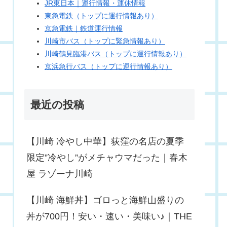
JR東日本｜運行情報・運休情報
東急電鉄（トップに運行情報あり）
京急電鉄｜鉄道運行情報
川崎市バス（トップに緊急情報あり）
川崎鶴見臨港バス（トップに運行情報あり）
京浜急行バス（トップに運行情報あり）
最近の投稿
【川崎 冷やし中華】荻窪の名店の夏季
限定”冷やし”がメチャウマだった｜春木
屋 ラゾーナ川崎
【川崎 海鮮丼】ゴロっと海鮮山盛りの
丼が700円！安い・速い・美味い♪｜THE