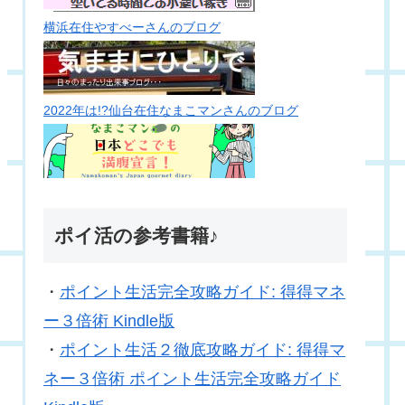
横浜在住やすべーさんのブログ
2022年は!?仙台在住なまこマンさんのブログ
ポイ活の参考書籍♪
・
ポイント生活完全攻略ガイド: 得得マネ
ー３倍術 Kindle版
・
ポイント生活２徹底攻略ガイド: 得得マ
ネー３倍術 ポイント生活完全攻略ガイド