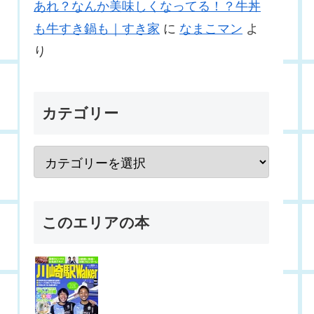
あれ？なんか美味しくなってる！？牛丼
も牛すき鍋も｜すき家
に
なまこマン
よ
り
カテゴリー
このエリアの本