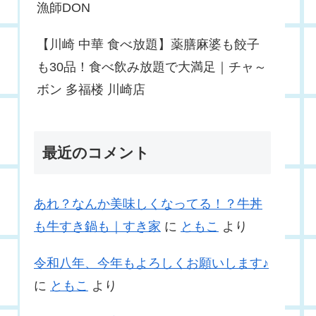
漁師DON
【川崎 中華 食べ放題】薬膳麻婆も餃子
も30品！食べ飲み放題で大満足｜チャ～
ボン 多福楼 川崎店
最近のコメント
あれ？なんか美味しくなってる！？牛丼
も牛すき鍋も｜すき家
に
ともこ
より
令和八年、今年もよろしくお願いします♪
に
ともこ
より