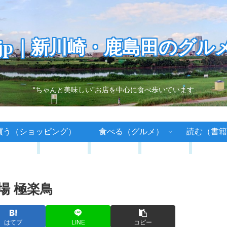
.jp｜新川崎・鹿島田のグル
“ちゃんと美味しい”お店を中心に食べ歩いています
買う（ショッピング）
食べる（グルメ）
読む（書籍
場 極楽鳥
はてブ
LINE
コピー