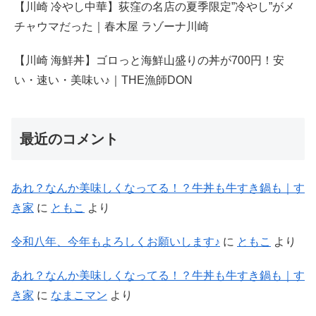
【川崎 冷やし中華】荻窪の名店の夏季限定”冷やし”がメ
チャウマだった｜春木屋 ラゾーナ川崎
【川崎 海鮮丼】ゴロっと海鮮山盛りの丼が700円！安
い・速い・美味い♪｜THE漁師DON
最近のコメント
あれ？なんか美味しくなってる！？牛丼も牛すき鍋も｜す
き家
に
ともこ
より
令和八年、今年もよろしくお願いします♪
に
ともこ
より
あれ？なんか美味しくなってる！？牛丼も牛すき鍋も｜す
き家
に
なまこマン
より