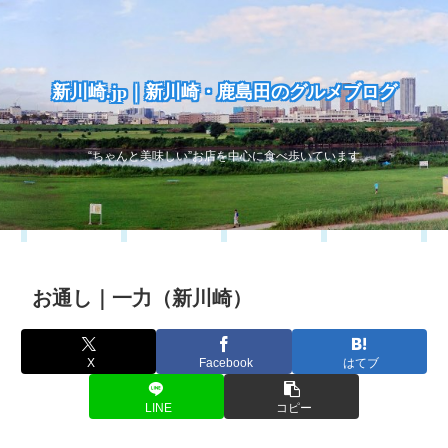
新川崎.jp｜新川崎・鹿島田のグルメブログ
“ちゃんと美味しい”お店を中心に食べ歩いています
お通し｜一力（新川崎）
X
Facebook
はてブ
LINE
コピー