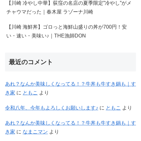
【川崎 冷やし中華】荻窪の名店の夏季限定”冷やし”がメ
チャウマだった｜春木屋 ラゾーナ川崎
【川崎 海鮮丼】ゴロっと海鮮山盛りの丼が700円！安
い・速い・美味い♪｜THE漁師DON
最近のコメント
あれ？なんか美味しくなってる！？牛丼も牛すき鍋も｜す
き家
に
ともこ
より
令和八年、今年もよろしくお願いします♪
に
ともこ
より
あれ？なんか美味しくなってる！？牛丼も牛すき鍋も｜す
き家
に
なまこマン
より