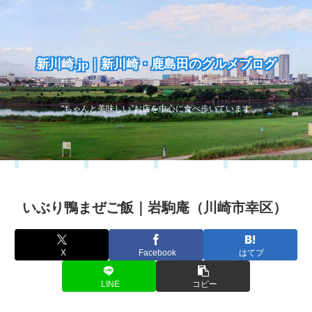
新川崎.jp｜新川崎・鹿島田のグルメブログ
“ちゃんと美味しい”お店を中心に食べ歩いています
いぶり鴨まぜご飯｜岩駒庵（川崎市幸区）
X
Facebook
はてブ
LINE
コピー