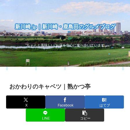
新川崎.jp｜新川崎・鹿島田のグルメブログ
“ちゃんと美味しい”お店を中心に食べ歩いています
おかわりのキャベツ｜熟かつ亭
X
Facebook
はてブ
LINE
コピー