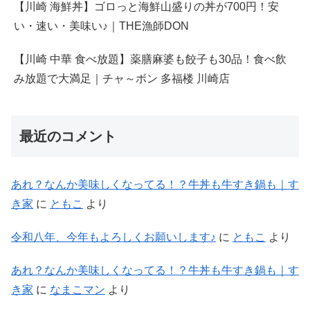
【川崎 海鮮丼】ゴロっと海鮮山盛りの丼が700円！安
い・速い・美味い♪｜THE漁師DON
【川崎 中華 食べ放題】薬膳麻婆も餃子も30品！食べ飲
み放題で大満足｜チャ～ボン 多福楼 川崎店
最近のコメント
あれ？なんか美味しくなってる！？牛丼も牛すき鍋も｜す
き家
に
ともこ
より
令和八年、今年もよろしくお願いします♪
に
ともこ
より
あれ？なんか美味しくなってる！？牛丼も牛すき鍋も｜す
き家
に
なまこマン
より