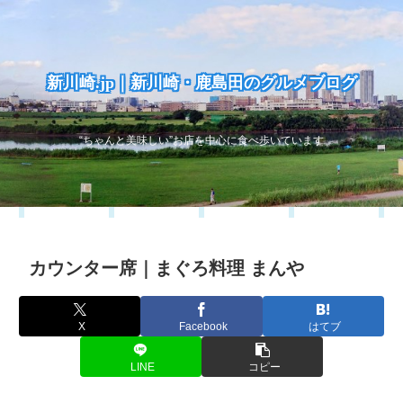
新川崎.jp｜新川崎・鹿島田のグルメブログ
“ちゃんと美味しい”お店を中心に食べ歩いています
カウンター席｜まぐろ料理 まんや
X
Facebook
はてブ
LINE
コピー