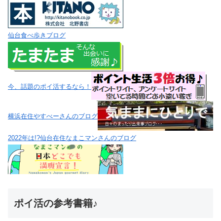
仙台食べ歩きブログ
今、話題のポイ活するなら！
横浜在住やすべーさんのブログ
2022年は!?仙台在住なまこマンさんのブログ
ポイ活の参考書籍♪