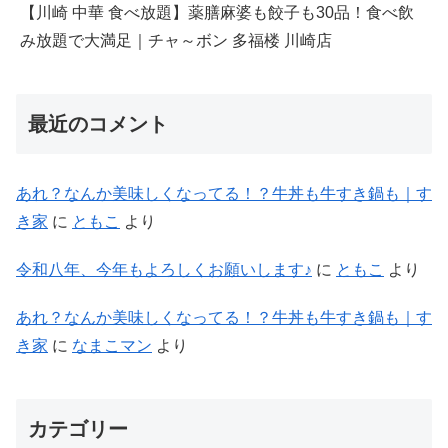
【川崎 中華 食べ放題】薬膳麻婆も餃子も30品！食べ飲
み放題で大満足｜チャ～ボン 多福楼 川崎店
最近のコメント
あれ？なんか美味しくなってる！？牛丼も牛すき鍋も｜す
き家
に
ともこ
より
令和八年、今年もよろしくお願いします♪
に
ともこ
より
あれ？なんか美味しくなってる！？牛丼も牛すき鍋も｜す
き家
に
なまこマン
より
カテゴリー