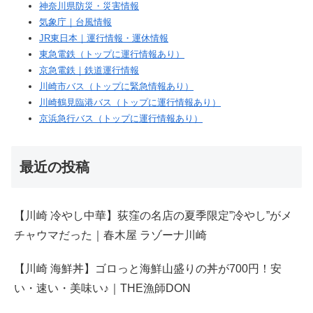
神奈川県防災・災害情報
気象庁｜台風情報
JR東日本｜運行情報・運休情報
東急電鉄（トップに運行情報あり）
京急電鉄｜鉄道運行情報
川崎市バス（トップに緊急情報あり）
川崎鶴見臨港バス（トップに運行情報あり）
京浜急行バス（トップに運行情報あり）
最近の投稿
【川崎 冷やし中華】荻窪の名店の夏季限定”冷やし”がメ
チャウマだった｜春木屋 ラゾーナ川崎
【川崎 海鮮丼】ゴロっと海鮮山盛りの丼が700円！安
い・速い・美味い♪｜THE漁師DON