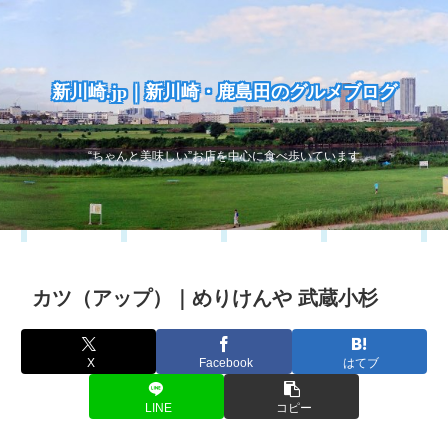
新川崎.jp｜新川崎・鹿島田のグルメブログ
“ちゃんと美味しい”お店を中心に食べ歩いています
カツ（アップ）｜めりけんや 武蔵小杉
X
Facebook
はてブ
LINE
コピー