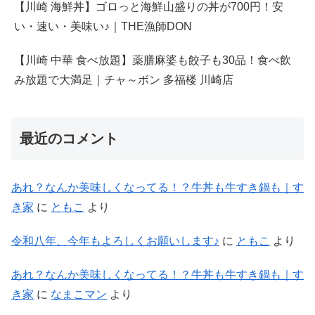
【川崎 海鮮丼】ゴロっと海鮮山盛りの丼が700円！安
い・速い・美味い♪｜THE漁師DON
【川崎 中華 食べ放題】薬膳麻婆も餃子も30品！食べ飲
み放題で大満足｜チャ～ボン 多福楼 川崎店
最近のコメント
あれ？なんか美味しくなってる！？牛丼も牛すき鍋も｜す
き家
に
ともこ
より
令和八年、今年もよろしくお願いします♪
に
ともこ
より
あれ？なんか美味しくなってる！？牛丼も牛すき鍋も｜す
き家
に
なまこマン
より