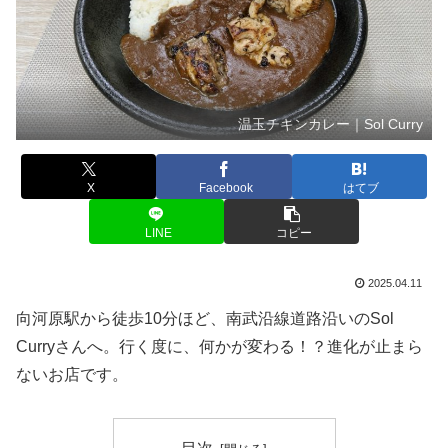
温玉チキンカレー｜Sol Curry
X
Facebook
はてブ
LINE
コピー
2025.04.11
向河原駅から徒歩10分ほど、南武沿線道路沿いのSol
Curryさんへ。行く度に、何かが変わる！？進化が止まら
ないお店です。