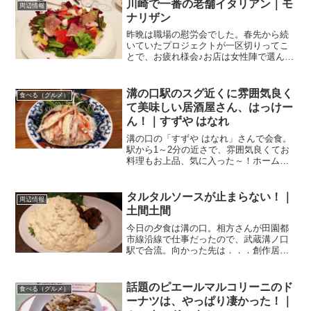
辺り、27番出口の正面近くにあるの
川崎で一番の老舗イタリアン｜モ
周辺情報
が．．．鶏味...
ナリザン
昨晩は職場の慰労会でした。春先から続
いていたプロジェクトが一区切りってこ
とで、お疲れ様会♪お店は女性陣で選んで
良し、なんて粋なことを上長が仰るもの
ですから、ちょっとテンション上がっち
ゃった。ま、私がしゃしゃり出るのもな
溝の口駅のスグ近くに雰囲気良く
食べる（グルメ）
んですので、若い子の好...
て美味しい居酒屋さん、はっけー
ん！｜すずや はなれ
溝の口の「すずや はなれ」さんで会食。
駅から1～2分の近さで、雰囲気良くてお
料理もお上品、気に入った～！ホームか
ら見えてる以前の職場の後輩女性と久し
ぶりの会食。かなり昔に同じ職真にい
て、お互いに同じ職場だった会社は離れ
タルタルソースが止まらない！｜
周辺情報
ているんだけど、転職し...
土間土間
今日の夕食は溝の口。相方さんが田園都
市線沿線で仕事だったので、武蔵溝ノ口
駅で合流。向かった先は．．．創作居酒
屋 土間土間 武蔵溝の口店 さんノクティ
側の出口に出て、丸井の下に入居してい
るローソン前の店舗です最近、土間土間
話題のピエールマルコリーニのド
食べる（グルメ）
にハマっている我が家...
ーナツは、やっぱり凄かった！｜