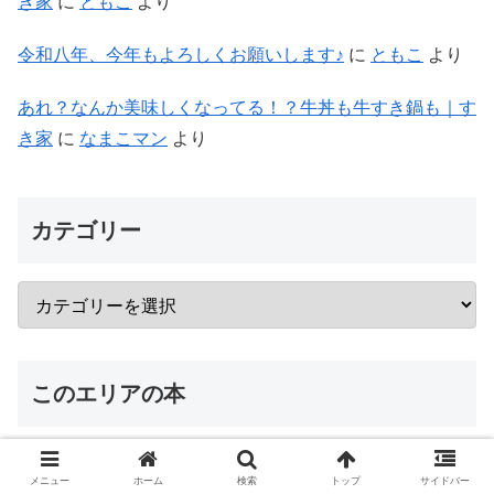
き家
に
ともこ
より
令和八年、今年もよろしくお願いします♪
に
ともこ
より
あれ？なんか美味しくなってる！？牛丼も牛すき鍋も｜す
き家
に
なまこマン
より
カテゴリー
このエリアの本
メニュー
ホーム
検索
トップ
サイドバー