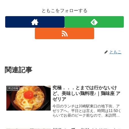
ともこをフォローする
ともこ
関連記事
究極．．．とまでは行かないけ
周辺情報
ど、美味しい鶏料理♪｜鶏味座 ア
ゼリア
今日のランチは川崎駅東口の地下街、ア
ゼリアへ。平日とは言え、時間は11:50く
らいでお昼のピーク前なので、未訪問の
お店を開拓！アゼリアのグルメストリー
ト、Gourmesse（グルメッセ）の真ん中