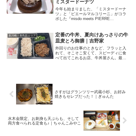
ミスタードーナツ
今年も始まりました、「ミスタードーナ
ツ」と「ピエールマルコリーニ」がコラ
ボした『misdo meets PIERRE
MARCOLINI』。凄いです！misdo meets
ナンチャラドーナツと言えば、ミスター
ドーナツ。もう定番ですよね。オー...
定番の牛丼、夏向けあっさりの牛
新川崎・鹿島田エリア
皿麦とろ御膳｜吉野家
外回りのお仕事のときなど、フラッと入
れて、そこそこ安くて、スピーディに食
べて出てこれるお店、牛丼屋さん。最初
のうちは女子一人で入るのって、ちょっ
と抵抗あったんですけど、もうありませ
ん。慣れました♪イートインでも、テイク
アウトでも♪牛丼といえ...
さすがはグランツリー武蔵小杉、お好み
焼きもセレブだった！｜ぎゅんた
水木金限定、お刺身も天ぷらも、そして
両方食べられる定食も♪｜ちゃんこみやこ