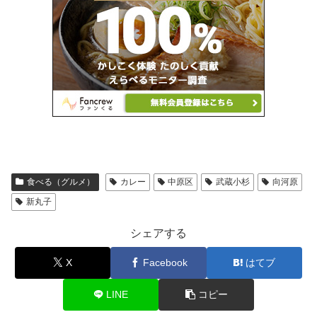
食べる（グルメ）
カレー
中原区
武蔵小杉
向河原
新丸子
シェアする
X
Facebook
はてブ
LINE
コピー