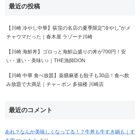
最近の投稿
【川崎 冷やし中華】荻窪の名店の夏季限定”冷やし”がメ
チャウマだった｜春木屋 ラゾーナ川崎
【川崎 海鮮丼】ゴロっと海鮮山盛りの丼が700円！安
い・速い・美味い♪｜THE漁師DON
【川崎 中華 食べ放題】薬膳麻婆も餃子も30品！食べ飲
み放題で大満足｜チャ～ボン 多福楼 川崎店
最近のコメント
あれ？なんか美味しくなってる！？牛丼も牛すき鍋も｜す