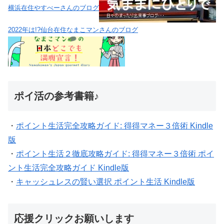
横浜在住やすべーさんのブログ
2022年は!?仙台在住なまこマンさんのブログ
ポイ活の参考書籍♪
・
ポイント生活完全攻略ガイド: 得得マネー３倍術 Kindle
版
・
ポイント生活２徹底攻略ガイド: 得得マネー３倍術 ポイ
ント生活完全攻略ガイド Kindle版
・
キャッシュレスの賢い選択 ポイント生活 Kindle版
応援クリックお願いします