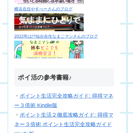
横浜在住やすべーさんのブログ
2022年は!?仙台在住なまこマンさんのブログ
ポイ活の参考書籍♪
・
ポイント生活完全攻略ガイド: 得得マネ
ー３倍術 Kindle版
・
ポイント生活２徹底攻略ガイド: 得得マ
ネー３倍術 ポイント生活完全攻略ガイド