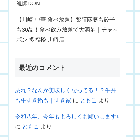
漁師DON
【川崎 中華 食べ放題】薬膳麻婆も餃子
も30品！食べ飲み放題で大満足｜チャ～
ボン 多福楼 川崎店
最近のコメント
あれ？なんか美味しくなってる！？牛丼
も牛すき鍋も｜すき家
に
ともこ
より
令和八年、今年もよろしくお願いします♪
に
ともこ
より