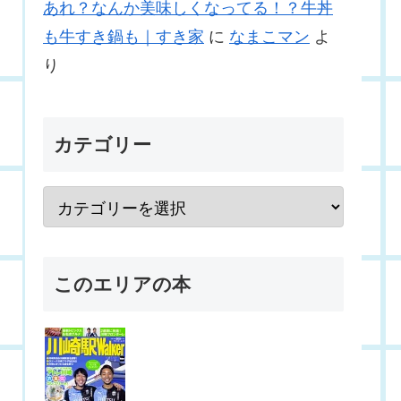
あれ？なんか美味しくなってる！？牛丼
も牛すき鍋も｜すき家
に
なまこマン
よ
り
カテゴリー
このエリアの本