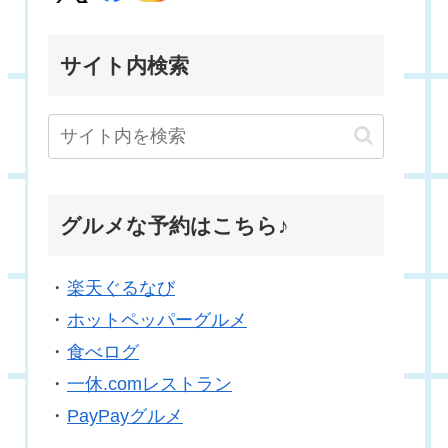
サイト内検索
グルメな予約はこちら♪
・
楽天ぐるなび
・
ホットペッパーグルメ
・
食べログ
・
一休.comレストラン
・
PayPayグルメ