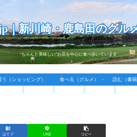
.jp｜新川崎・鹿島田のグル
“ちゃんと美味しい”お店を中心に食べ歩いています
買う（ショッピング）
食べる（グルメ）
読む（書籍
はてブ
LINE
コピー