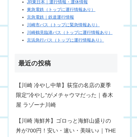
JR東日本｜運行情報・運休情報
東急電鉄（トップに運行情報あり）
京急電鉄｜鉄道運行情報
川崎市バス（トップに緊急情報あり）
川崎鶴見臨港バス（トップに運行情報あり）
京浜急行バス（トップに運行情報あり）
最近の投稿
【川崎 冷やし中華】荻窪の名店の夏季
限定”冷やし”がメチャウマだった｜春木
屋 ラゾーナ川崎
【川崎 海鮮丼】ゴロっと海鮮山盛りの
丼が700円！安い・速い・美味い♪｜THE