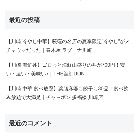
最近の投稿
【川崎 冷やし中華】荻窪の名店の夏季限定”冷やし”がメ
チャウマだった｜春木屋 ラゾーナ川崎
【川崎 海鮮丼】ゴロっと海鮮山盛りの丼が700円！安
い・速い・美味い♪｜THE漁師DON
【川崎 中華 食べ放題】薬膳麻婆も餃子も30品！食べ飲
み放題で大満足｜チャ～ボン 多福楼 川崎店
最近のコメント