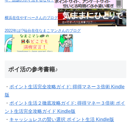
今、話題のポイ活するなら！
横浜在住やすべーさんのブログ
2022年は!?仙台在住なまこマンさんのブログ
ポイ活の参考書籍♪
・
ポイント生活完全攻略ガイド: 得得マネー３倍術 Kindle
版
・
ポイント生活２徹底攻略ガイド: 得得マネー３倍術 ポイ
ント生活完全攻略ガイド Kindle版
・
キャッシュレスの賢い選択 ポイント生活 Kindle版