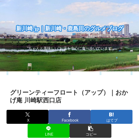
新川崎.jp｜新川崎・鹿島田のグルメブログ
“ちゃんと美味しい”お店を中心に食べ歩いています
グリーンティーフロート（アップ）｜おか
げ庵 川崎駅西口店
X
Facebook
はてブ
LINE
コピー