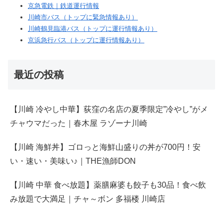
京急電鉄｜鉄道運行情報
川崎市バス（トップに緊急情報あり）
川崎鶴見臨港バス（トップに運行情報あり）
京浜急行バス（トップに運行情報あり）
最近の投稿
【川崎 冷やし中華】荻窪の名店の夏季限定”冷やし”がメ
チャウマだった｜春木屋 ラゾーナ川崎
【川崎 海鮮丼】ゴロっと海鮮山盛りの丼が700円！安
い・速い・美味い♪｜THE漁師DON
【川崎 中華 食べ放題】薬膳麻婆も餃子も30品！食べ飲
み放題で大満足｜チャ～ボン 多福楼 川崎店