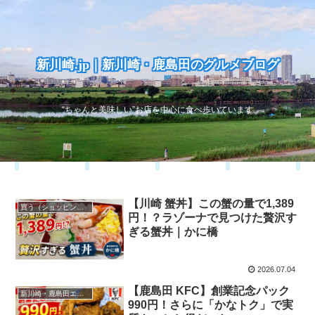
新川崎.jp｜新川崎・鹿島田のグルメブログ
“ちゃんと美味しい”お店を中心に食べ歩いています
【川崎 蟹丼】この蟹の量で1,389
買う（ショッピング）
円！？ラゾーナで見つけた贅沢す
ぎる蟹丼｜かに橋
2026.07.04
【鹿島田 KFC】創業記念パック
新川崎・鹿島田エリア
990円！さらに「かなトク」で実