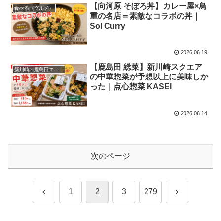
【向河原 そぼろ丼】カレー屋×鳥
食べる（グルメ）
重の名店＝素敵なコラボの丼｜
Sol Curry
2026.06.19
【鹿島田 総菜】新川崎スクエア
新川崎・鹿島田エリア
の中華惣菜が予想以上に美味しか
った｜点心惣菜 KASEI
2026.06.14
次のページ
前
次
1
2
3
279
へ
へ