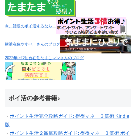
今、話題のポイ活するなら！
横浜在住やすべーさんのブログ
2022年は!?仙台在住なまこマンさんのブログ
ポイ活の参考書籍♪
・
ポイント生活完全攻略ガイド: 得得マネー３倍術 Kindle
版
・
ポイント生活２徹底攻略ガイド: 得得マネー３倍術 ポイ