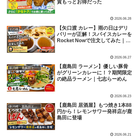
質もっとお得だった
2026.06.28
【矢口渡 カレー】雨の日はデリ
その他
バリーが正解！スパイスカレーを
Rocket Nowで注文してみた｜デ
ィープソン
2026.06.27
【鹿島田 ラーメン】優しい豚骨
新川崎・鹿島田エリア
がグリーンカレーに！？期間限定
の絶品ラーメン｜七志らーめん
2026.06.23
【鹿島田 居酒屋】もつ焼き1本88
新川崎・鹿島田エリア
円から！レモンサワー発祥店が鹿
島田に登場
2026.06.21