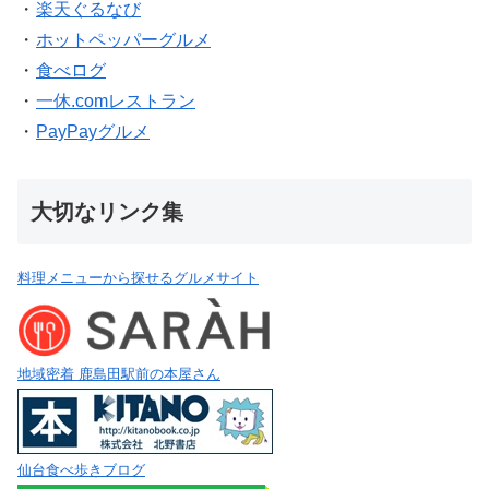
・
楽天ぐるなび
・
ホットペッパーグルメ
・
食べログ
・
一休.comレストラン
・
PayPayグルメ
大切なリンク集
料理メニューから探せるグルメサイト
地域密着 鹿島田駅前の本屋さん
仙台食べ歩きブログ