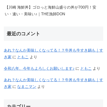
【川崎 海鮮丼】ゴロっと海鮮山盛りの丼が700円！安
い・速い・美味い♪｜THE漁師DON
最近のコメント
あれ？なんか美味しくなってる！？牛丼も牛すき鍋も｜す
き家
に
ともこ
より
令和八年、今年もよろしくお願いします♪
に
ともこ
より
あれ？なんか美味しくなってる！？牛丼も牛すき鍋も｜す
き家
に
なまこマン
より
カテゴリー