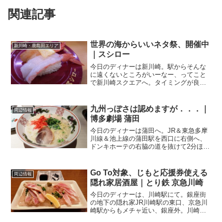
関連記事
世界の海からいいネタ祭、開催中
新川崎・鹿島田エリア
｜スシロー
今日のディナーは新川崎。駅からそんな
に遠くないところがいーなー、ってこと
で新川崎スクエアへ。タイミングが良か
ったようで、こちらのお店が空いていて
迷わず入店♪スシロー 新川崎スクエア店
さん関連ランキング：回転寿司 | 新川崎
九州っぽさは認めますが．．．｜
周辺情報
駅、鹿島田駅新川...
博多劇場 蒲田
今日のディナーは蒲田へ。JR＆東急多摩
川線＆池上線の蒲田駅を西口に右側へ、
ドンキホーテの右脇の道を抜けて2分ほど
歩いたところにあるのが．．．博多劇場
蒲田店 さん屋台祭りのような、活気のあ
る提灯が飾られています。その名の通
Go To対象、じもと応援券使える
周辺情報
り、博多屋台をイメ...
隠れ家居酒屋｜とり鉄 京急川崎
今日のディナーは、川崎駅にて。銀座街
の地下の隠れ家JR川崎駅の東口、京急川
崎駅からもメチャ近い、銀座外。川崎
DICEの向かいのビルの地下1Fにあるの