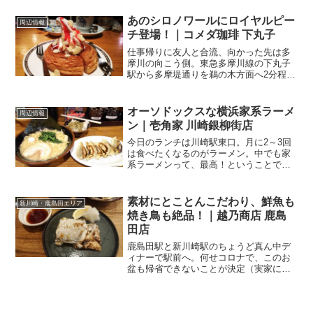
が、こちらのお店。とり鉄 京急川崎駅前
店関連ランキング：居酒屋 | 京急川崎
あのシロノワールにロイヤルピー
周辺情報
駅、川崎駅とんか...
チ登場！｜コメダ珈琲 下丸子
仕事帰りに友人と合流、向かった先は多
摩川の向こう側。東急多摩川線の下丸子
駅から多摩堤通りを鵜の木方面へ2分程行
ったところにあるのが．．．コメダ珈琲
下丸子店 さん駐車場もあり、利用者は2
時間まで無料になるので、とても便利で
オーソドックスな横浜家系ラーメ
周辺情報
す。名古屋と言えば...
ン｜壱角家 川崎銀柳街店
今日のランチは川崎駅東口。月に2～3回
は食べたくなるのがラーメン。中でも家
系ラーメンって、最高！ということで、
本日のランチは．．．壱角家 川崎銀柳街
店 さん銀柳街の、ちょうど真ん中辺にあ
る店舗です。入口は狭く、中に入って
素材にとことんこだわり、鮮魚も
新川崎・鹿島田エリア
も、細長いつくり。入...
焼き鳥も絶品！｜越乃商店 鹿島
田店
鹿島田駅と新川崎駅のちょうど真ん中デ
ィナーで駅前へ。何せコロナで、このお
盆も帰省できないことが決定（実家にも
義実家にも帰ってくるなと言われ
た．．．）。新型コロナの患者数も増え
ているので、遠出もよろしくないので、