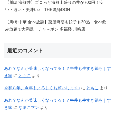
【川崎 海鮮丼】ゴロっと海鮮山盛りの丼が700円！安
い・速い・美味い♪｜THE漁師DON
【川崎 中華 食べ放題】薬膳麻婆も餃子も30品！食べ飲
み放題で大満足｜チャ～ボン 多福楼 川崎店
最近のコメント
あれ？なんか美味しくなってる！？牛丼も牛すき鍋も｜す
き家
に
ともこ
より
令和八年、今年もよろしくお願いします♪
に
ともこ
より
あれ？なんか美味しくなってる！？牛丼も牛すき鍋も｜す
き家
に
なまこマン
より