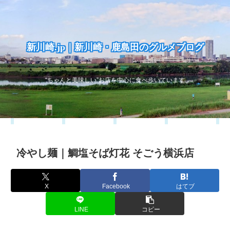
新川崎.jp｜新川崎・鹿島田のグルメブログ
“ちゃんと美味しい”お店を中心に食べ歩いています
冷やし麺｜鯛塩そば灯花 そごう横浜店
X
Facebook
はてブ
LINE
コピー