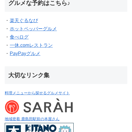
グルメな予約はこちら♪
・
楽天ぐるなび
・
ホットペッパーグルメ
・
食べログ
・
一休.comレストラン
・
PayPayグルメ
大切なリンク集
料理メニューから探せるグルメサイト
地域密着 鹿島田駅前の本屋さん