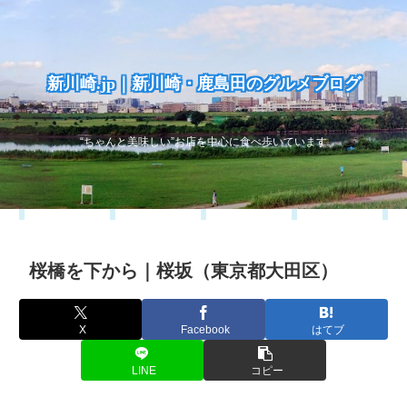
新川崎.jp｜新川崎・鹿島田のグルメブログ
“ちゃんと美味しい”お店を中心に食べ歩いています
桜橋を下から｜桜坂（東京都大田区）
X
Facebook
はてブ
LINE
コピー