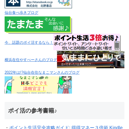
仙台食べ歩きブログ
今、話題のポイ活するなら！
横浜在住やすべーさんのブログ
2022年は!?仙台在住なまこマンさんのブログ
ポイ活の参考書籍♪
・
ポイント生活完全攻略ガイド: 得得マネー３倍術 Kindle