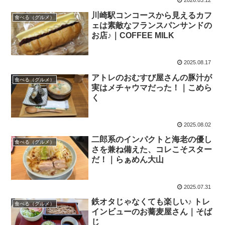
2026.03.12
川崎駅コンコースから見えるカフ
食べる（グルメ）
ェは素敵なフランスパンサンドの
お店♪｜COFFEE MILK
2025.08.17
アトレのおむすび屋さんの豚汁が
食べる（グルメ）
実はメチャウマだった！｜こめら
く
2025.08.02
二郎系のインパクトと海老の優し
食べる（グルメ）
さを兼ね備えた、コレこそスター
だ！｜らぁめん大山
2025.07.31
鉄オタじゃなくても楽しい♪ トレ
食べる（グルメ）
インビューのお蕎麦屋さん｜そば
じ