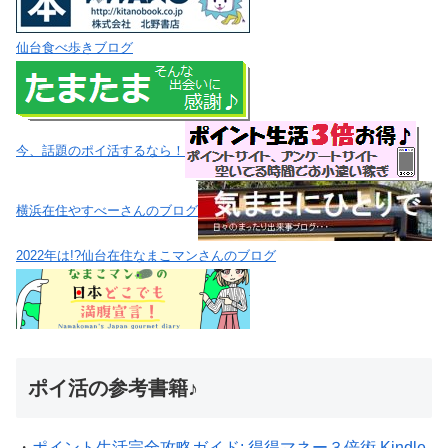
仙台食べ歩きブログ
今、話題のポイ活するなら！
横浜在住やすべーさんのブログ
2022年は!?仙台在住なまこマンさんのブログ
ポイ活の参考書籍♪
・
ポイント生活完全攻略ガイド: 得得マネー３倍術 Kindle