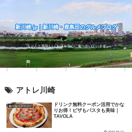
新川崎.jp｜新川崎・鹿島田のグルメブログ
“ちゃんと美味しい”お店を中心に食べ歩いています
アトレ川崎
ドリンク無料クーポン活用でかな
食べる（グルメ）
りお得！ピザもパスタも美味｜
TAVOLA