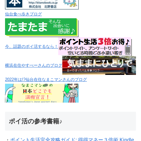
仙台食べ歩きブログ
今、話題のポイ活するなら！
横浜在住やすべーさんのブログ
2022年は!?仙台在住なまこマンさんのブログ
ポイ活の参考書籍♪
・
ポイント生活完全攻略ガイド: 得得マネー３倍術 Kindle