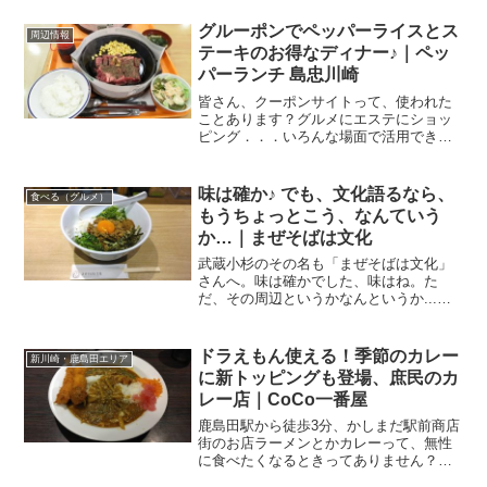
グルーポンでペッパーライスとス
周辺情報
テーキのお得なディナー♪｜ペッ
パーランチ 島忠川崎
皆さん、クーポンサイトって、使われた
ことあります？グルメにエステにショッ
ピング．．．いろんな場面で活用できる
クーポンを購入できるサイトです。グル
ーポンとか、くまポンが有名どころ。そ
んなクーポンサイトの一つ、グルーポン
味は確か♪ でも、文化語るなら、
食べる（グルメ）
を見ていたら、お得なクー...
もうちょっとこう、なんていう
か…｜まぜそばは文化
武蔵小杉のその名も「まぜそばは文化」
さんへ。味は確かでした、味はね。た
だ、その周辺というかなんというか...モ
ヤモヤ。梅雨ですね今年は梅雨と暑さが
入り混じっていて、なんだかムシムシし
ますね。湿気をモワ～んと感じる、なん
ドラえもん使える！季節のカレー
新川崎・鹿島田エリア
とも心地よくない空気感...
に新トッピングも登場、庶民のカ
レー店｜CoCo一番屋
鹿島田駅から徒歩3分、かしまだ駅前商店
街のお店ラーメンとかカレーって、無性
に食べたくなるときってありません？？
あー！今日、ラーメン食べてー！！と