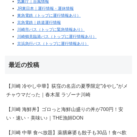
気象庁｜台風情報
JR東日本｜運行情報・運休情報
東急電鉄（トップに運行情報あり）
京急電鉄｜鉄道運行情報
川崎市バス（トップに緊急情報あり）
川崎鶴見臨港バス（トップに運行情報あり）
京浜急行バス（トップに運行情報あり）
最近の投稿
【川崎 冷やし中華】荻窪の名店の夏季限定”冷やし”がメ
チャウマだった｜春木屋 ラゾーナ川崎
【川崎 海鮮丼】ゴロっと海鮮山盛りの丼が700円！安
い・速い・美味い♪｜THE漁師DON
【川崎 中華 食べ放題】薬膳麻婆も餃子も30品！食べ飲