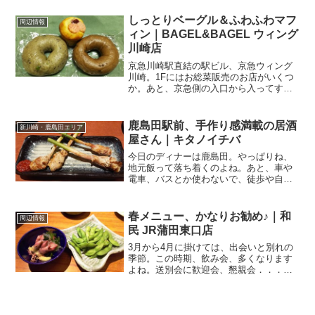
か、今日はカレーの日！！！とか、胃袋
と脳みそが主張してくる日．．．コレっ
しっとりベーグル＆ふわふわマフ
周辺情報
て私だけではない筈（笑）...
ィン｜BAGEL&BAGEL ウィング
川崎店
京急川崎駅直結の駅ビル、京急ウィング
川崎。1Fにはお総菜販売のお店がいくつ
か。あと、京急側の入口から入ってすぐ
のところにあるのが．．．ベーグル&ベー
グル ウィング川崎店 さん京急改札を出て
目の前だし、外からもベーグルが見える
鹿島田駅前、手作り感満載の居酒
新川崎・鹿島田エリア
ので、気になって...
屋さん｜キタノイチバ
今日のディナーは鹿島田。やっぱりね、
地元飯って落ち着くのよね。あと、車や
電車、バスとか使わないで、徒歩や自転
車で往復できるってのは、何かと楽だし
ねー。JR鹿島田駅の改札口を出て、真正
面のペデストリアンデッキを渡ったとこ
春メニュー、かなりお勧め♪｜和
周辺情報
ろにあるのがルリエ新川...
民 JR蒲田東口店
3月から4月に掛けては、出会いと別れの
季節。この時期、飲み会、多くなります
よね。送別会に歓迎会、懇親会．．．
ま、嫌いじゃないんだけど。幹事を引き
受けたときに悩むのがお店選び。こうい
うときにハズレがないのがチェーン店。
ま、面白みもないんだけど...