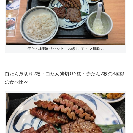
牛たん3種盛りセット｜ねぎし アトレ川崎店
白たん厚切り2枚・白たん薄切り2枚・赤たん2枚の3種類
の食べ比べ。