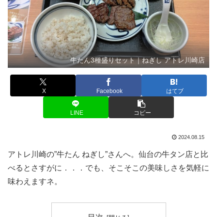
牛たん3種盛りセット｜ねぎし アトレ川崎店
X
Facebook
はてブ
LINE
コピー
2024.08.15
アトレ川崎の”牛たん ねぎし”さんへ。仙台の牛タン店と比
べるとさすがに．．．でも、そこそこの美味しさを気軽に
味わえますネ。