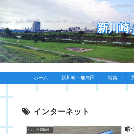
新川崎
ホーム
新川崎・鹿島田
特集
インターネット
暇
住む（生活情報）