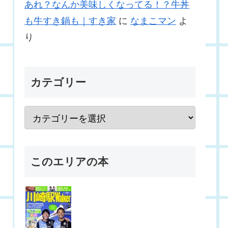
あれ？なんか美味しくなってる！？牛丼
も牛すき鍋も｜すき家
に
なまこマン
よ
り
カテゴリー
このエリアの本