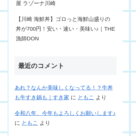
屋 ラゾーナ川崎
【川崎 海鮮丼】ゴロっと海鮮山盛りの
丼が700円！安い・速い・美味い♪｜THE
漁師DON
最近のコメント
あれ？なんか美味しくなってる！？牛丼
も牛すき鍋も｜すき家
に
ともこ
より
令和八年、今年もよろしくお願いします♪
に
ともこ
より