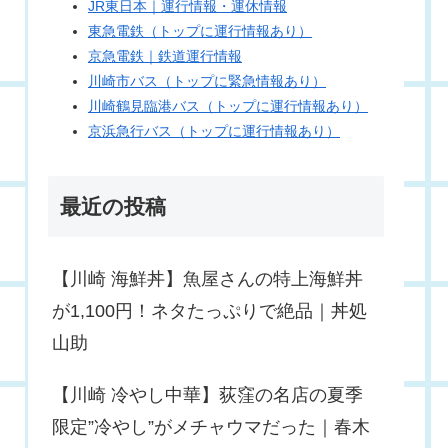
JR東日本｜運行情報・運休情報
東急電鉄（トップに運行情報あり）
京急電鉄｜鉄道運行情報
川崎市バス（トップに緊急情報あり）
川崎鶴見臨港バス（トップに運行情報あり）
京浜急行バス（トップに運行情報あり）
最近の投稿
【川崎 海鮮丼】魚屋さんの特上海鮮丼
が1,100円！ネタたっぷりで絶品｜丼処
山助
【川崎 冷やし中華】荻窪の名店の夏季
限定”冷やし”がメチャウマだった｜春木