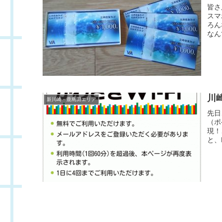
皆さ
スマ
ろん
なん
川崎
新川崎・鹿島田エリア
先日
（ポ
現！
と、K