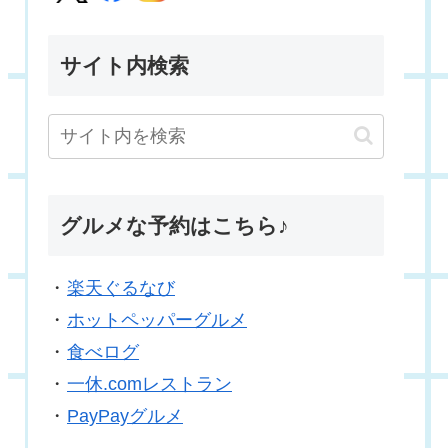
サイト内検索
グルメな予約はこちら♪
・
楽天ぐるなび
・
ホットペッパーグルメ
・
食べログ
・
一休.comレストラン
・
PayPayグルメ