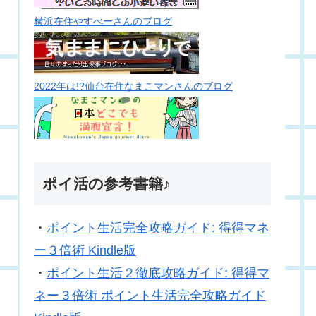
横浜在住やすべーさんのブログ
2022年は!?仙台在住なまこマンさんのブログ
ポイ活の参考書籍♪
・
ポイント生活完全攻略ガイド: 得得マネ
ー３倍術 Kindle版
・
ポイント生活２徹底攻略ガイド: 得得マ
ネー３倍術 ポイント生活完全攻略ガイド