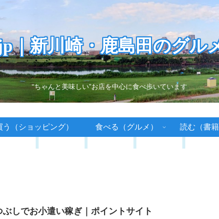
.jp｜新川崎・鹿島田のグル
“ちゃんと美味しい”お店を中心に食べ歩いています
買う（ショッピング）
食べる（グルメ）
読む（書籍
つぶしでお小遣い稼ぎ｜ポイントサイト