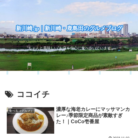
新川崎.jp｜新川崎・鹿島田のグルメブログ
“ちゃんと美味しい”お店を中心に食べ歩いています
ココイチ
濃厚な海老カレーにマッサマンカ
食べる（グルメ）
レー♪季節限定商品が素敵すぎ
た！｜CoCo壱番屋