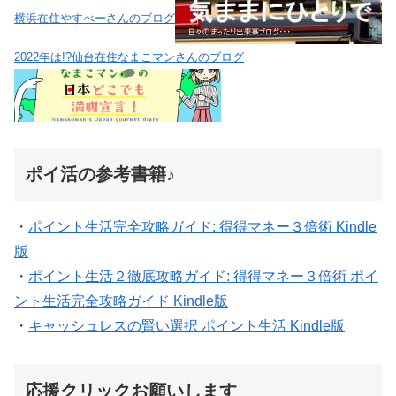
横浜在住やすべーさんのブログ
2022年は!?仙台在住なまこマンさんのブログ
ポイ活の参考書籍♪
・
ポイント生活完全攻略ガイド: 得得マネー３倍術 Kindle
版
・
ポイント生活２徹底攻略ガイド: 得得マネー３倍術 ポイ
ント生活完全攻略ガイド Kindle版
・
キャッシュレスの賢い選択 ポイント生活 Kindle版
応援クリックお願いします