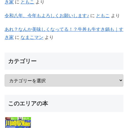
き家
に
ともこ
より
令和八年、今年もよろしくお願いします♪
に
ともこ
より
あれ？なんか美味しくなってる！？牛丼も牛すき鍋も｜す
き家
に
なまこマン
より
カテゴリー
このエリアの本