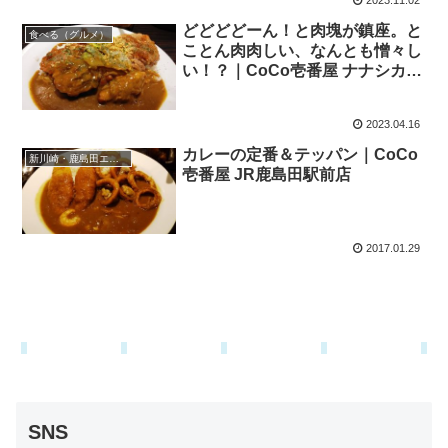
2023.11.02
どどどどーん！と肉塊が鎮座。と
食べる（グルメ）
ことん肉肉しい、なんとも憎々し
い！？｜CoCo壱番屋 ナナシカレ
ー
2023.04.16
カレーの定番＆テッパン｜CoCo
新川崎・鹿島田エリア
壱番屋 JR鹿島田駅前店
2017.01.29
SNS