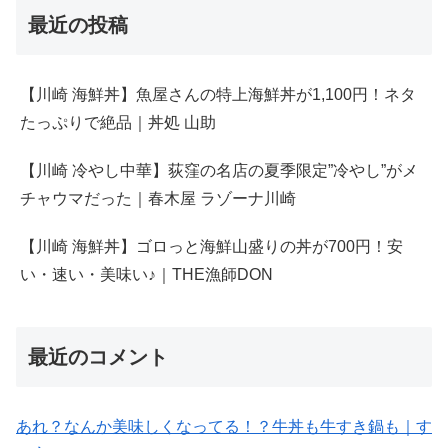
最近の投稿
【川崎 海鮮丼】魚屋さんの特上海鮮丼が1,100円！ネタ
たっぷりで絶品｜丼処 山助
【川崎 冷やし中華】荻窪の名店の夏季限定”冷やし”がメ
チャウマだった｜春木屋 ラゾーナ川崎
【川崎 海鮮丼】ゴロっと海鮮山盛りの丼が700円！安
い・速い・美味い♪｜THE漁師DON
最近のコメント
あれ？なんか美味しくなってる！？牛丼も牛すき鍋も｜す