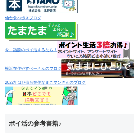
仙台食べ歩きブログ
今、話題のポイ活するなら！
横浜在住やすべーさんのブログ
2022年は!?仙台在住なまこマンさんのブログ
ポイ活の参考書籍♪