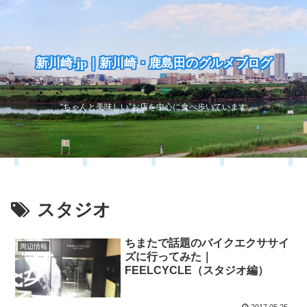
新川崎.jp｜新川崎・鹿島田のグルメブログ
“ちゃんと美味しい”お店を中心に食べ歩いています
スタジオ
ちまたで話題のバイクエクササイ
周辺情報
ズに行ってみた｜
FEELCYCLE（スタジオ編）