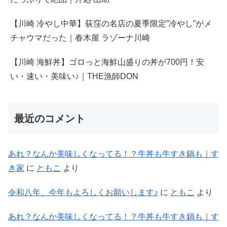
【川崎 冷やし中華】荻窪の名店の夏季限定”冷やし”がメ
チャウマだった｜春木屋 ラゾーナ川崎
【川崎 海鮮丼】ゴロっと海鮮山盛りの丼が700円！安
い・速い・美味い♪｜THE漁師DON
最近のコメント
あれ？なんか美味しくなってる！？牛丼も牛すき鍋も｜す
き家
に
ともこ
より
令和八年、今年もよろしくお願いします♪
に
ともこ
より
あれ？なんか美味しくなってる！？牛丼も牛すき鍋も｜す