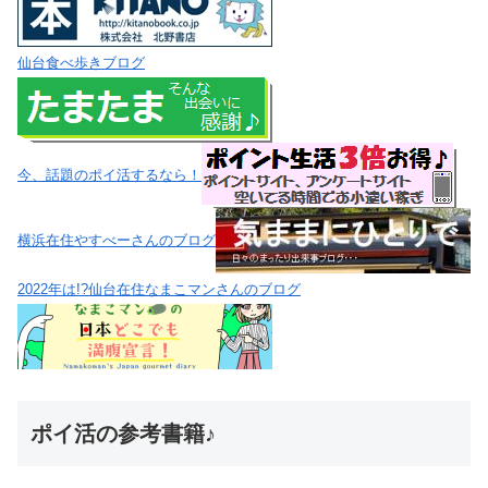
仙台食べ歩きブログ
今、話題のポイ活するなら！
横浜在住やすべーさんのブログ
2022年は!?仙台在住なまこマンさんのブログ
ポイ活の参考書籍♪