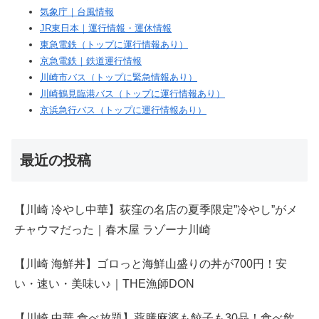
気象庁｜台風情報
JR東日本｜運行情報・運休情報
東急電鉄（トップに運行情報あり）
京急電鉄｜鉄道運行情報
川崎市バス（トップに緊急情報あり）
川崎鶴見臨港バス（トップに運行情報あり）
京浜急行バス（トップに運行情報あり）
最近の投稿
【川崎 冷やし中華】荻窪の名店の夏季限定”冷やし”がメ
チャウマだった｜春木屋 ラゾーナ川崎
【川崎 海鮮丼】ゴロっと海鮮山盛りの丼が700円！安
い・速い・美味い♪｜THE漁師DON
【川崎 中華 食べ放題】薬膳麻婆も餃子も30品！食べ飲