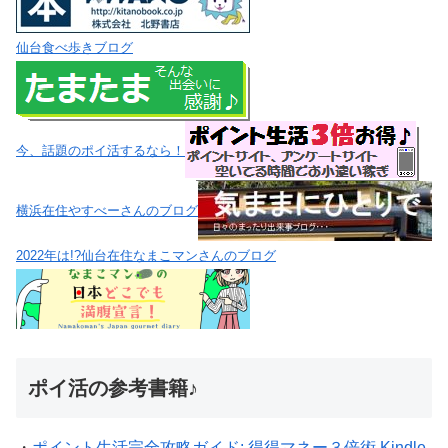
仙台食べ歩きブログ
今、話題のポイ活するなら！
横浜在住やすべーさんのブログ
2022年は!?仙台在住なまこマンさんのブログ
ポイ活の参考書籍♪
・
ポイント生活完全攻略ガイド: 得得マネー３倍術 Kindle