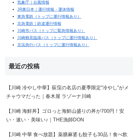
気象庁｜台風情報
JR東日本｜運行情報・運休情報
東急電鉄（トップに運行情報あり）
京急電鉄｜鉄道運行情報
川崎市バス（トップに緊急情報あり）
川崎鶴見臨港バス（トップに運行情報あり）
京浜急行バス（トップに運行情報あり）
最近の投稿
【川崎 冷やし中華】荻窪の名店の夏季限定”冷やし”がメ
チャウマだった｜春木屋 ラゾーナ川崎
【川崎 海鮮丼】ゴロっと海鮮山盛りの丼が700円！安
い・速い・美味い♪｜THE漁師DON
【川崎 中華 食べ放題】薬膳麻婆も餃子も30品！食べ飲