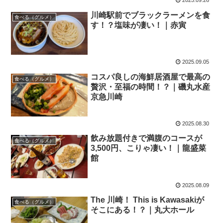
2025.09.26
川崎駅前でブラックラーメンを食
食べる（グルメ）
す！？塩味が凄い！｜赤寅
2025.09.05
コスパ良しの海鮮居酒屋で最高の
食べる（グルメ）
贅沢・至福の時間！？｜磯丸水産
京急川崎
2025.08.30
飲み放題付きで満腹のコースが
食べる（グルメ）
3,500円、こりゃ凄い！｜龍盛菜
館
2025.08.09
The 川崎！ This is Kawasakiが
食べる（グルメ）
そこにある！？｜丸大ホール