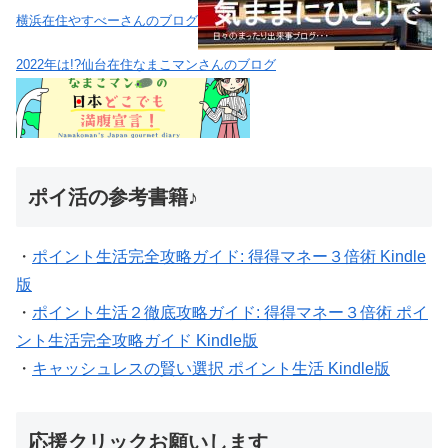
横浜在住やすべーさんのブログ
2022年は!?仙台在住なまこマンさんのブログ
ポイ活の参考書籍♪
・
ポイント生活完全攻略ガイド: 得得マネー３倍術 Kindle
版
・
ポイント生活２徹底攻略ガイド: 得得マネー３倍術 ポイ
ント生活完全攻略ガイド Kindle版
・
キャッシュレスの賢い選択 ポイント生活 Kindle版
応援クリックお願いします