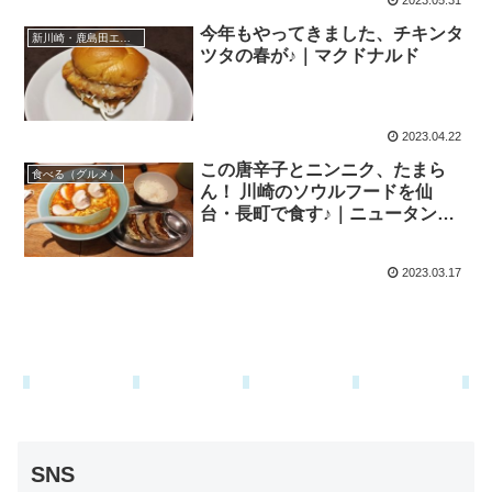
2023.05.31
今年もやってきました、チキンタ
新川崎・鹿島田エリア
ツタの春が♪｜マクドナルド
2023.04.22
この唐辛子とニンニク、たまら
食べる（グルメ）
ん！ 川崎のソウルフードを仙
台・長町で食す♪｜ニュータンタ
ンメン本舗
2023.03.17
SNS