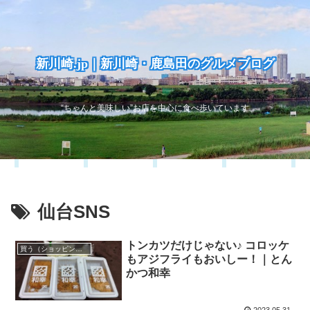
新川崎.jp｜新川崎・鹿島田のグルメブログ
“ちゃんと美味しい”お店を中心に食べ歩いています
仙台SNS
トンカツだけじゃない♪ コロッケ
買う（ショッピング）
もアジフライもおいしー！｜とん
かつ和幸