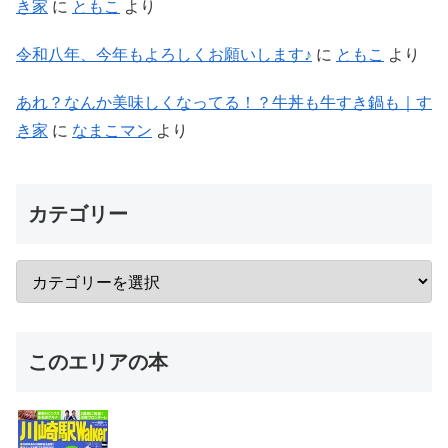
き家
に
ともこ
より
令和八年、今年もよろしくお願いします♪
に
ともこ
より
あれ？なんか美味しくなってる！？牛丼も牛すき鍋も｜す
き家
に
なまこマン
より
カテゴリー
このエリアの本