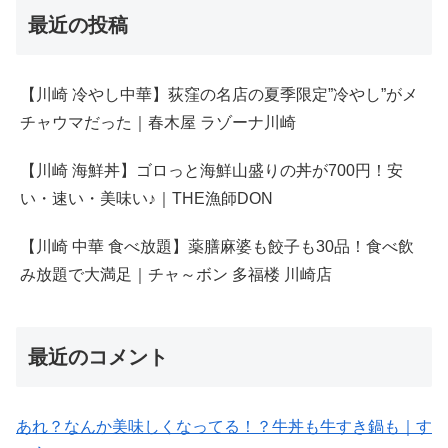
最近の投稿
【川崎 冷やし中華】荻窪の名店の夏季限定”冷やし”がメ
チャウマだった｜春木屋 ラゾーナ川崎
【川崎 海鮮丼】ゴロっと海鮮山盛りの丼が700円！安
い・速い・美味い♪｜THE漁師DON
【川崎 中華 食べ放題】薬膳麻婆も餃子も30品！食べ飲
み放題で大満足｜チャ～ボン 多福楼 川崎店
最近のコメント
あれ？なんか美味しくなってる！？牛丼も牛すき鍋も｜す