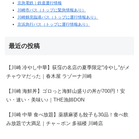
京急電鉄｜鉄道運行情報
川崎市バス（トップに緊急情報あり）
川崎鶴見臨港バス（トップに運行情報あり）
京浜急行バス（トップに運行情報あり）
最近の投稿
【川崎 冷やし中華】荻窪の名店の夏季限定”冷やし”がメ
チャウマだった｜春木屋 ラゾーナ川崎
【川崎 海鮮丼】ゴロっと海鮮山盛りの丼が700円！安
い・速い・美味い♪｜THE漁師DON
【川崎 中華 食べ放題】薬膳麻婆も餃子も30品！食べ飲
み放題で大満足｜チャ～ボン 多福楼 川崎店