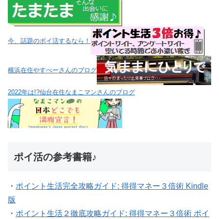
今、話題のポイ活するなら！
横浜在住やすべーさんのブログ
2022年は!?仙台在住なまこマンさんのブログ
ポイ活の参考書籍♪
・
ポイント生活完全攻略ガイド: 得得マネー３倍術 Kindle
版
・
ポイント生活２徹底攻略ガイド: 得得マネー３倍術 ポイ