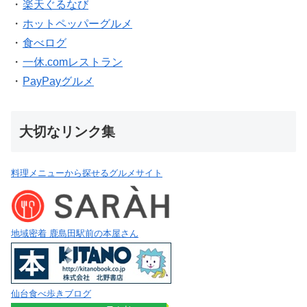
・
楽天ぐるなび
・
ホットペッパーグルメ
・
食べログ
・
一休.comレストラン
・
PayPayグルメ
大切なリンク集
料理メニューから探せるグルメサイト
地域密着 鹿島田駅前の本屋さん
仙台食べ歩きブログ