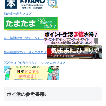
仙台食べ歩きブログ
今、話題のポイ活するなら！
横浜在住やすべーさんのブログ
2022年は!?仙台在住なまこマンさんのブログ
ポイ活の参考書籍♪