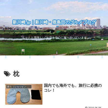
新川崎.jp｜新川崎・鹿島田のグルメブログ
“ちゃんと美味しい”お店を中心に食べ歩いています
枕
国内でも海外でも、旅行に必携の
買う（ショッピング）
コレ！