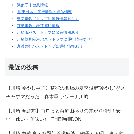
気象庁｜台風情報
JR東日本｜運行情報・運休情報
東急電鉄（トップに運行情報あり）
京急電鉄｜鉄道運行情報
川崎市バス（トップに緊急情報あり）
川崎鶴見臨港バス（トップに運行情報あり）
京浜急行バス（トップに運行情報あり）
最近の投稿
【川崎 冷やし中華】荻窪の名店の夏季限定”冷やし”がメ
チャウマだった｜春木屋 ラゾーナ川崎
【川崎 海鮮丼】ゴロっと海鮮山盛りの丼が700円！安
い・速い・美味い♪｜THE漁師DON
【川崎 中華 食べ放題】薬膳麻婆も餃子も30品！食べ飲