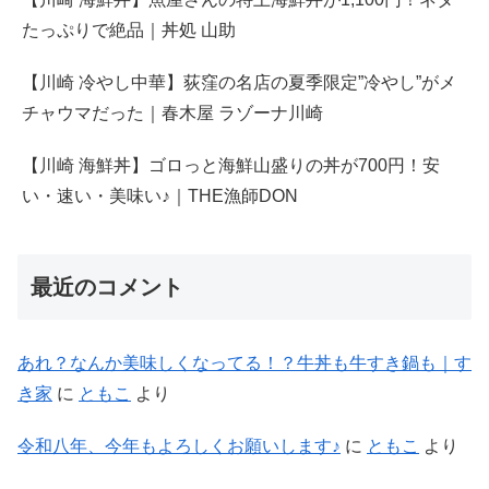
たっぷりで絶品｜丼処 山助
【川崎 冷やし中華】荻窪の名店の夏季限定”冷やし”がメ
チャウマだった｜春木屋 ラゾーナ川崎
【川崎 海鮮丼】ゴロっと海鮮山盛りの丼が700円！安
い・速い・美味い♪｜THE漁師DON
最近のコメント
あれ？なんか美味しくなってる！？牛丼も牛すき鍋も｜す
き家
に
ともこ
より
令和八年、今年もよろしくお願いします♪
に
ともこ
より