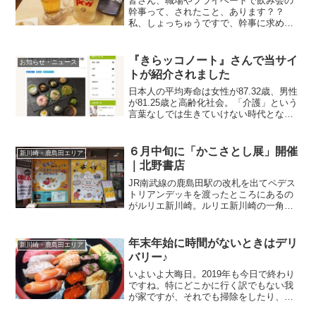
皆さん、職場やプライベートで飲み会の
幹事って、されたこと、あります？？
私、しょっちゅうですで、幹事に求めら
れることってのは．．．・参加者の好み
の雰囲気のお店であること・参加者の好
みの料理が提供されるお店であること・
『きらッコノート』さんで当サイ
お知らせ・ニュース
参加者の皆さんの交通の便が...
トが紹介されました
日本人の平均寿命は女性が87.32歳、男性
が81.25歳と高齢化社会。「介護」という
言葉なしでは生きていけない時代となり
ました。何やら重い出だしとなりました
が、介護関連の職に就いている方や、そ
んな仕事を目指している方向けの『きら
６月中旬に「かこさとし展」開催
新川崎・鹿島田エリア
ッコノート』...
｜北野書店
JR南武線の鹿島田駅の改札を出てペデス
トリアンデッキを渡ったところにあるの
がルリエ新川崎。ルリエ新川崎の一角に
ある本屋さん、立地が良いので、つい立
ち寄ってしまうなんて方多いかと思いま
す。エポックなかはらでかこさとし展開
年末年始に時間がないときはデリ
新川崎・鹿島田エリア
催北野書店さんからイベ...
バリー♪
いよいよ大晦日。2019年も今日で終わり
ですね。特にどこかに行く訳でもない我
が家ですが、それでも掃除をしたり、買
い物をしたりとバタバタしてしまってい