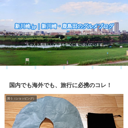
新川崎.jp｜新川崎・鹿島田のグルメブログ
“ちゃんと美味しい”お店を中心に食べ歩いています
国内でも海外でも、旅行に必携のコレ！
買う（ショッピング）