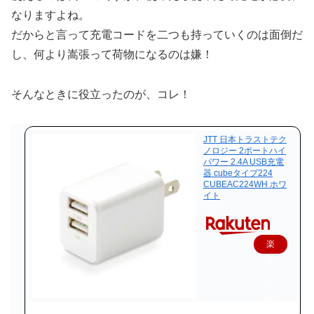
なりますよね。
だからと言って充電コードを二つも持っていくのは面倒だ
し、何より嵩張って荷物になるのは嫌！
そんなときに役立ったのが、コレ！
JTT 日本トラストテク
ノロジー 2ポートハイ
パワー 2.4A USB充電
器 cubeタイプ224
CUBEAC224WH ホワ
イト
楽
天
で
購