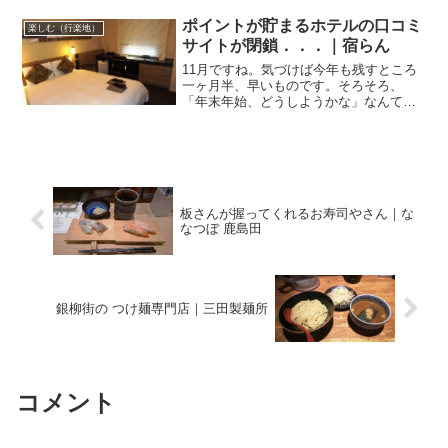
ます。忙しいときはデリバリー♪親戚一同
集まったり、近所のご家族と会食した
ポイントが貯まるホテルの口コミ
楽しむ（行楽地）
り．．．そんなときに...
サイトが閉鎖．．．｜宿らん
11月ですね。気づけば今年も残すところ
一ヶ月半、早いものです。そろそろ、
「年末年始、どうしようかな」なんて考
え始める時期ですね。帰省する方、旅行
に行かれる方、皆様それぞれご予定を考
えていらっしゃることと思います。ホテ
ルの口コミでポイントGe...
板さんが握ってくれるお寿司やさん｜な
なつぼ 鹿島田
銀柳街の つけ麺専門店｜三田製麺所
コメント