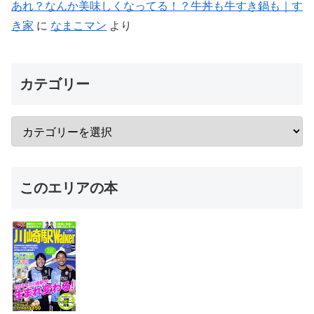
あれ？なんか美味しくなってる！？牛丼も牛すき鍋も｜す
き家
に
なまこマン
より
カテゴリー
このエリアの本