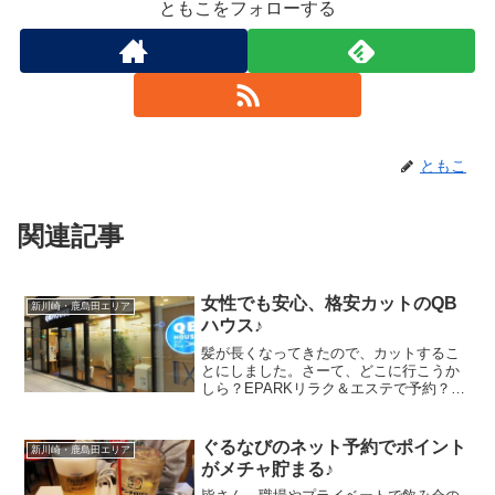
ともこをフォローする
ともこ
関連記事
女性でも安心、格安カットのQB
新川崎・鹿島田エリア
ハウス♪
髪が長くなってきたので、カットするこ
とにしました。さーて、どこに行こうか
しら？EPARKリラク＆エステで予約？そ
れともホットペッパー・ビューティ
ー？？悩んだけど、ココは節約！と言う
ことで、格安でカットして頂けるQBハウ
ぐるなびのネット予約でポイント
新川崎・鹿島田エリア
スさんに行ってきました...
がメチャ貯まる♪