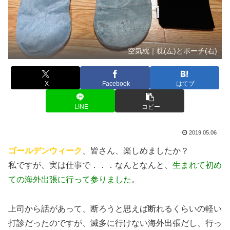
空気枕｜枕(左)とポーチ(右)
X
Facebook
はてブ
LINE
コピー
2019.05.06
ゴールデンウィーク
、皆さん、楽しめましたか？
私ですが、実は仕事で．．．なんとなんと、
生まれて初め
ての海外出張に行って参りました
。
上司から話があって、断ろうと思えば断れるくらいの軽い
打診だったのですが、滅多に行けない海外出張だし、行っ