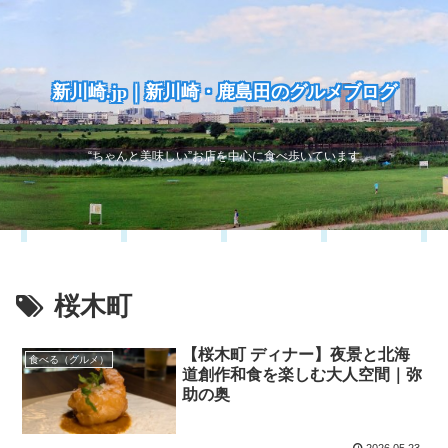
新川崎.jp｜新川崎・鹿島田のグルメブログ
“ちゃんと美味しい”お店を中心に食べ歩いています
桜木町
【桜木町 ディナー】夜景と北海
食べる（グルメ）
道創作和食を楽しむ大人空間｜弥
助の奥