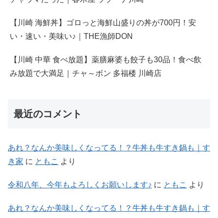
【川崎 海鮮丼】ゴロっと海鮮山盛りの丼が700円！安
い・速い・美味い♪｜THE漁師DON
【川崎 中華 食べ放題】薬膳麻婆も餃子も30品！食べ飲
み放題で大満足｜チャ～ボン 多福楼 川崎店
最近のコメント
あれ？なんか美味しくなってる！？牛丼も牛すき鍋も｜す
き家
に
ともこ
より
令和八年、今年もよろしくお願いします♪
に
ともこ
より
あれ？なんか美味しくなってる！？牛丼も牛すき鍋も｜す